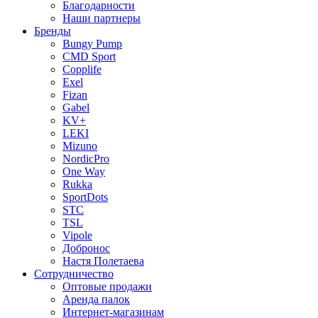
Благодарности
Наши партнеры
Бренды
Bungy Pump
CMD Sport
Copplife
Exel
Fizan
Gabel
KV+
LEKI
Mizuno
NordicPro
One Way
Rukka
SportDots
STC
TSL
Vipole
Добронос
Настя Полетаева
Сотрудничество
Оптовые продажи
Аренда палок
Интернет-магазинам