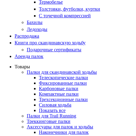
Термобелье
Толстовки, футболки, куртки
С точечной компрессией
Бахилы
Ледоходы
Распродажа
Книги про скандинавскую ходьбу
Подарочные сертификаты
Аренда палок
Товары
Палки для скандинавской ходьбы
Телескопические палки
Фиксированные палки
Карбоновые палки
Компактные палки
Трехсекционные палки
Силовая ходьба
Показать все
Палки для Trail Running
Треккинговые палки
Аксессуары для палок и ходьбы
Наконечники для палок