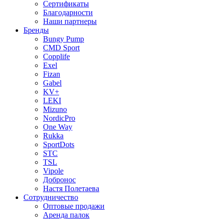
Сертификаты
Благодарности
Наши партнеры
Бренды
Bungy Pump
CMD Sport
Copplife
Exel
Fizan
Gabel
KV+
LEKI
Mizuno
NordicPro
One Way
Rukka
SportDots
STC
TSL
Vipole
Добронос
Настя Полетаева
Сотрудничество
Оптовые продажи
Аренда палок