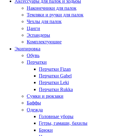
Аксессуары для палок и ходьбы
Наконечники для палок
Темляки и ручки для палок
Чехлы для палок
Цанги
Эспандеры
Комплектующие
Экипировка
Обувь
Перчатки
Перчатки Fizan
Перчатки Gabel
Перчатки Leki
Перчатки Rukka
Сумки и рюкзаки
Баффы
Одежда
Головные уборы
Гетры, гамаши, бахилы
Брюки