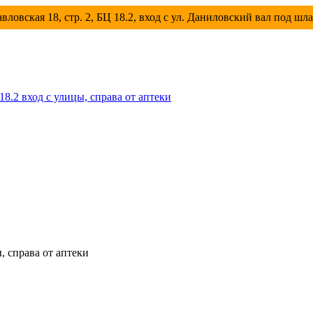
вловская 18, стр. 2, БЦ 18.2, вход с ул. Даниловский вал под шл
 18.2 вход с улицы, справа от аптеки
ы, справа от аптеки