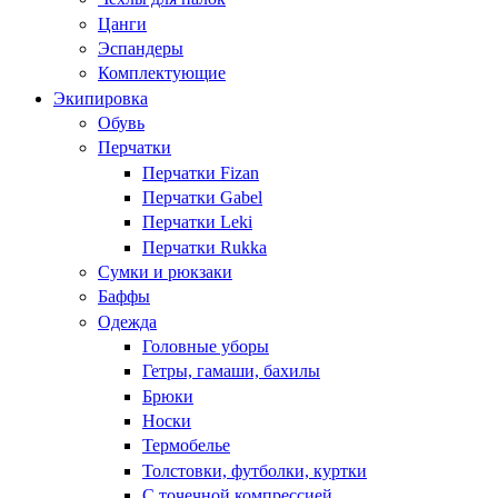
Цанги
Эспандеры
Комплектующие
Экипировка
Обувь
Перчатки
Перчатки Fizan
Перчатки Gabel
Перчатки Leki
Перчатки Rukka
Сумки и рюкзаки
Баффы
Одежда
Головные уборы
Гетры, гамаши, бахилы
Брюки
Носки
Термобелье
Толстовки, футболки, куртки
С точечной компрессией