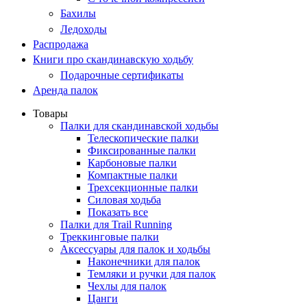
Бахилы
Ледоходы
Распродажа
Книги про скандинавскую ходьбу
Подарочные сертификаты
Аренда палок
Товары
Палки для скандинавской ходьбы
Телескопические палки
Фиксированные палки
Карбоновые палки
Компактные палки
Трехсекционные палки
Силовая ходьба
Показать все
Палки для Trail Running
Треккинговые палки
Аксессуары для палок и ходьбы
Наконечники для палок
Темляки и ручки для палок
Чехлы для палок
Цанги