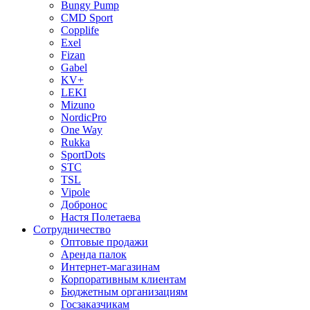
Bungy Pump
CMD Sport
Copplife
Exel
Fizan
Gabel
KV+
LEKI
Mizuno
NordicPro
One Way
Rukka
SportDots
STC
TSL
Vipole
Добронос
Настя Полетаева
Сотрудничество
Оптовые продажи
Аренда палок
Интернет-магазинам
Корпоративным клиентам
Бюджетным организациям
Госзаказчикам