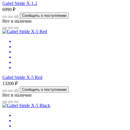
Gabel Stride X-1.2
6990 ₽
Нет
в
на
л
и
ч
и
Сообщить о поступлении
и
Нет в наличии
Gabel Stride X-5 Red
13200 ₽
Нет
в
на
л
и
ч
и
Сообщить о поступлении
и
Нет в наличии