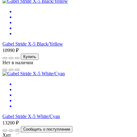
Gabel Stride X-5 Black/Yellow
10990 ₽
Купить
Нет в наличии
Gabel Stride X-5 White/Cyan
13200 ₽
Нет
в
на
л
и
ч
и
Сообщить о поступлении
и
Хит