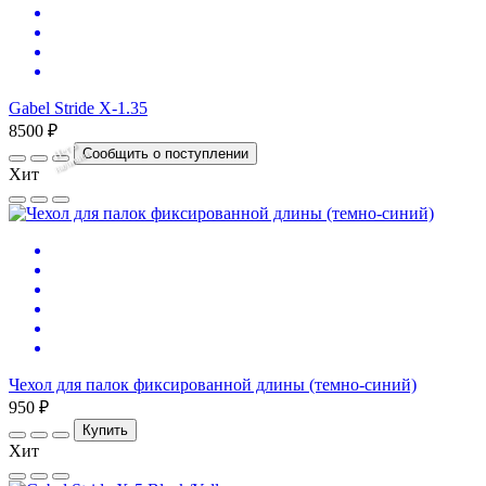
Gabel Stride X-1.35
8500 ₽
Нет
в
на
л
и
ч
и
Сообщить о поступлении
и
Хит
Чехол для палок фиксированной длины (темно-синий)
950 ₽
Купить
Хит