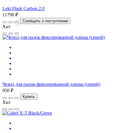
Leki Flash Carbon 2.0
11790 ₽
Нет
в
на
л
и
ч
и
Сообщить о поступлении
и
Хит
Чехол для палок фиксированной длины (синий)
950 ₽
Купить
Хит