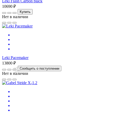
Leki Flash Carbon black
10690 ₽
Купить
Нет в наличии
Leki Pacemaker
13800 ₽
Нет
в
на
л
и
ч
и
Сообщить о поступлении
и
Нет в наличии