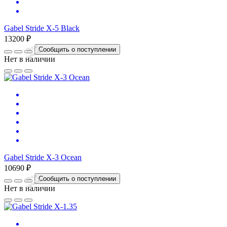
Gabel Stride X-5 Black
13200 ₽
Нет
в
на
л
и
ч
и
Сообщить о поступлении
и
Нет в наличии
Gabel Stride X-3 Ocean
10690 ₽
Нет
в
на
л
и
ч
и
Сообщить о поступлении
и
Нет в наличии