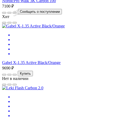
NordicPro Walk 3K Carbon 100
7100 ₽
Нет
в
на
л
и
ч
и
Сообщить о поступлении
и
Хит
Gabel X-1.35 Active Black/Orange
9690 ₽
Купить
Нет в наличии