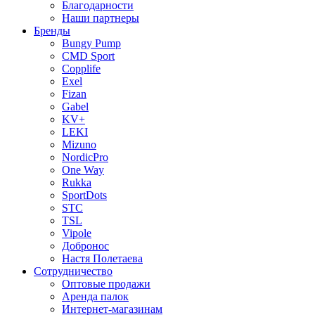
Благодарности
Наши партнеры
Бренды
Bungy Pump
CMD Sport
Copplife
Exel
Fizan
Gabel
KV+
LEKI
Mizuno
NordicPro
One Way
Rukka
SportDots
STC
TSL
Vipole
Добронос
Настя Полетаева
Сотрудничество
Оптовые продажи
Аренда палок
Интернет-магазинам