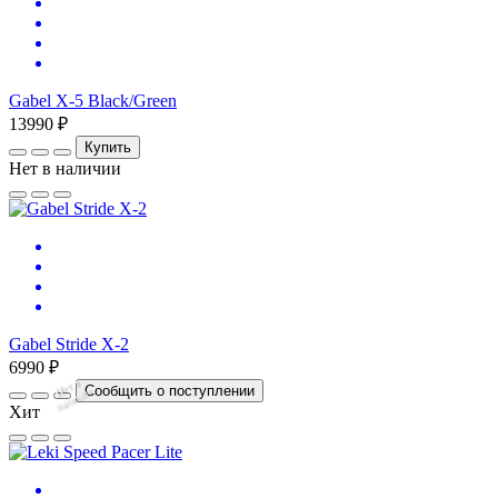
Gabel X-5 Black/Green
13990 ₽
Купить
Нет в наличии
Gabel Stride X-2
6990 ₽
Нет
в
на
л
и
ч
и
Сообщить о поступлении
и
Хит