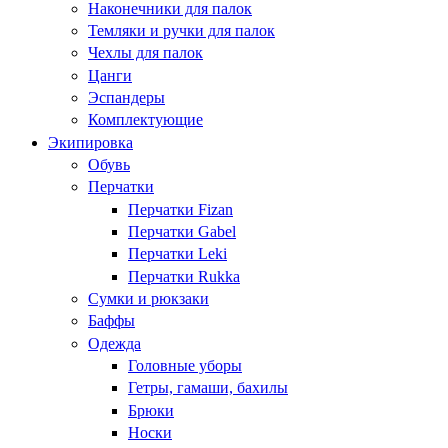
Наконечники для палок
Темляки и ручки для палок
Чехлы для палок
Цанги
Эспандеры
Комплектующие
Экипировка
Обувь
Перчатки
Перчатки Fizan
Перчатки Gabel
Перчатки Leki
Перчатки Rukka
Сумки и рюкзаки
Баффы
Одежда
Головные уборы
Гетры, гамаши, бахилы
Брюки
Носки