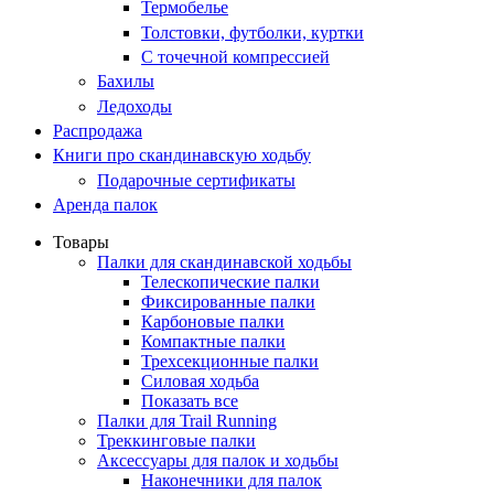
Термобелье
Толстовки, футболки, куртки
С точечной компрессией
Бахилы
Ледоходы
Распродажа
Книги про скандинавскую ходьбу
Подарочные сертификаты
Аренда палок
Товары
Палки для скандинавской ходьбы
Телескопические палки
Фиксированные палки
Карбоновые палки
Компактные палки
Трехсекционные палки
Силовая ходьба
Показать все
Палки для Trail Running
Треккинговые палки
Аксессуары для палок и ходьбы
Наконечники для палок