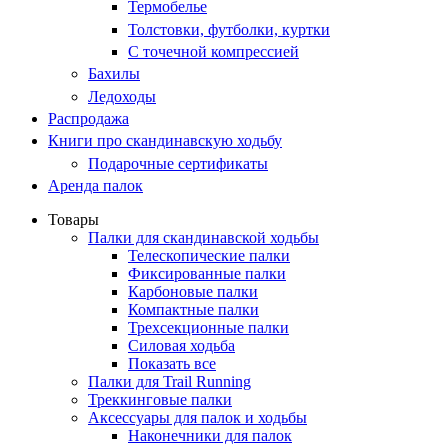
Термобелье
Толстовки, футболки, куртки
С точечной компрессией
Бахилы
Ледоходы
Распродажа
Книги про скандинавскую ходьбу
Подарочные сертификаты
Аренда палок
Товары
Палки для скандинавской ходьбы
Телескопические палки
Фиксированные палки
Карбоновые палки
Компактные палки
Трехсекционные палки
Силовая ходьба
Показать все
Палки для Trail Running
Треккинговые палки
Аксессуары для палок и ходьбы
Наконечники для палок