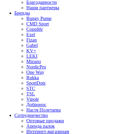
Благодарности
Наши партнеры
Бренды
Bungy Pump
CMD Sport
Copplife
Exel
Fizan
Gabel
KV+
LEKI
Mizuno
NordicPro
One Way
Rukka
SportDots
STC
TSL
Vipole
Добронос
Настя Полетаева
Сотрудничество
Оптовые продажи
Аренда палок
Интернет-магазинам