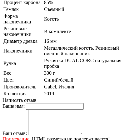
Процент карбона
85%
Темляк
Съемный
Форма
Коготь
наконечника
Резиновые
В комплекте
наконечники
Диаметр древка
16 мм
Металлический коготь. Резиновый
Наконечники
сменный наконечник
Рукоятка DUAL CORC натуральная
Ручка
пробка
Вес
300 г
Цвет
Синий/белый
Производитель
Gabel, Италия
Коллекция
2019
Написать отзыв
Ваше имя:
Ваш отзыв:
Примечание:
HTML разметка не поддерживается!