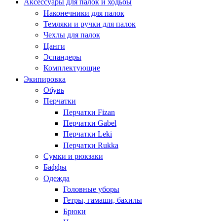
Аксессуары для палок и ходьбы
Наконечники для палок
Темляки и ручки для палок
Чехлы для палок
Цанги
Эспандеры
Комплектующие
Экипировка
Обувь
Перчатки
Перчатки Fizan
Перчатки Gabel
Перчатки Leki
Перчатки Rukka
Сумки и рюкзаки
Баффы
Одежда
Головные уборы
Гетры, гамаши, бахилы
Брюки