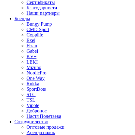
Сертификаты
Благодарности
Наши партнеры
Бренды
Bungy Pump
CMD Sport
Copplife
Exel
Fizan
Gabel
KV+
LEKI
Mizuno
NordicPro
One Way
Rukka
SportDots
STC
TSL
Vipole
Добронос
Настя Полетаева
Сотрудничество
Оптовые продажи
Аренда палок