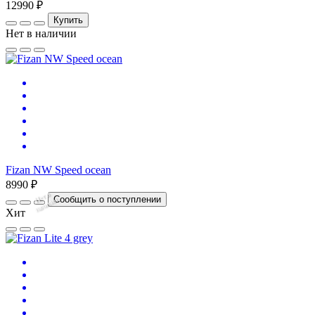
12990 ₽
Купить
Нет в наличии
Fizan NW Speed ocean
8990 ₽
Нет
в
на
л
и
ч
и
Сообщить о поступлении
и
Хит