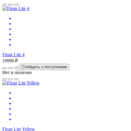
Fizan Lite 4
10990 ₽
Нет
в
на
л
и
ч
и
Сообщить о поступлении
и
Нет в наличии
Fizan Lite Yellow