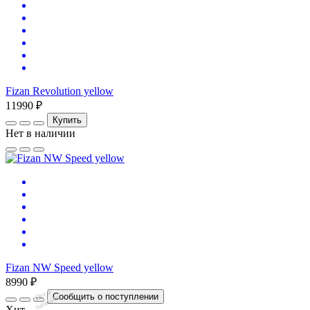
Fizan Revolution yellow
11990 ₽
Купить
Нет в наличии
Fizan NW Speed yellow
8990 ₽
Нет
в
на
л
и
ч
и
Сообщить о поступлении
и
Хит