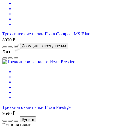
Треккинговые палки Fizan Compact MS Blue
8990 ₽
Нет
в
на
л
и
ч
и
Сообщить о поступлении
и
Хит
Треккинговые палки Fizan Prestige
9690 ₽
Купить
Нет в наличии