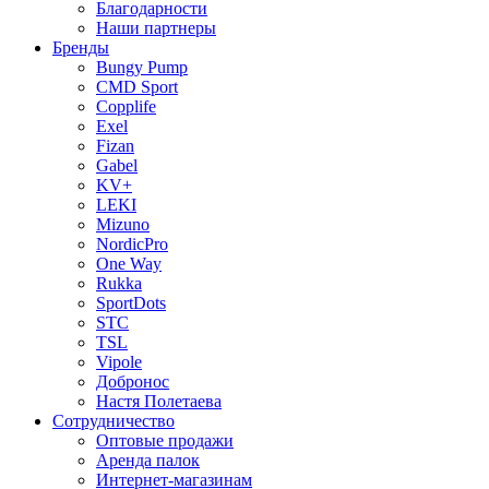
Благодарности
Наши партнеры
Бренды
Bungy Pump
CMD Sport
Copplife
Exel
Fizan
Gabel
KV+
LEKI
Mizuno
NordicPro
One Way
Rukka
SportDots
STC
TSL
Vipole
Добронос
Настя Полетаева
Сотрудничество
Оптовые продажи
Аренда палок
Интернет-магазинам