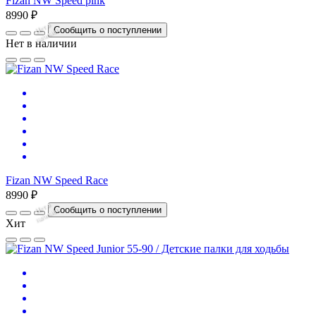
Fizan NW Speed pink
8990 ₽
Нет
в
на
л
и
ч
и
Сообщить о поступлении
и
Нет в наличии
Fizan NW Speed Race
8990 ₽
Нет
в
на
л
и
ч
и
Сообщить о поступлении
и
Хит