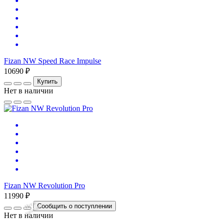
Fizan NW Speed Race Impulse
10690 ₽
Купить
Нет в наличии
Fizan NW Revolution Pro
11990 ₽
Нет
в
на
л
и
ч
и
Сообщить о поступлении
и
Нет в наличии