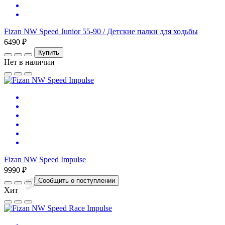
Fizan NW Speed Junior 55-90 / Детские палки для ходьбы
6490 ₽
Купить
Нет в наличии
Fizan NW Speed Impulse
9990 ₽
Нет
в
на
л
и
ч
и
Сообщить о поступлении
и
Хит