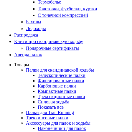
Термобелье
Толстовки, футболки, куртки
С точечной компрессией
Бахилы
Ледоходы
Распродажа
Книги про скандинавскую ходьбу
Подарочные сертификаты
Аренда палок
Товары
Палки для скандинавской ходьбы
Телескопические палки
Фиксированные палки
Карбоновые палки
Компактные палки
Трехсекционные палки
Силовая ходьба
Показать все
Палки для Trail Running
Треккинговые палки
Аксессуары для палок и ходьбы
Наконечники для палок