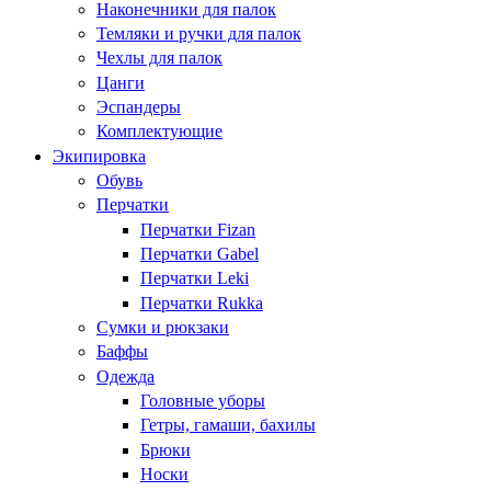
Наконечники для палок
Темляки и ручки для палок
Чехлы для палок
Цанги
Эспандеры
Комплектующие
Экипировка
Обувь
Перчатки
Перчатки Fizan
Перчатки Gabel
Перчатки Leki
Перчатки Rukka
Сумки и рюкзаки
Баффы
Одежда
Головные уборы
Гетры, гамаши, бахилы
Брюки
Носки