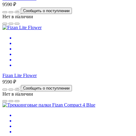
9590 ₽
Нет
в
на
л
и
ч
и
Сообщить о поступлении
и
Нет в наличии
Fizan Lite Flower
9590 ₽
Нет
в
на
л
и
ч
и
Сообщить о поступлении
и
Нет в наличии