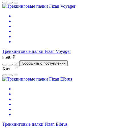
Треккинговые палки Fizan Voyager
8590 ₽
Нет
в
на
л
и
ч
и
Сообщить о поступлении
и
Хит
Треккинговые палки Fizan Elbrus