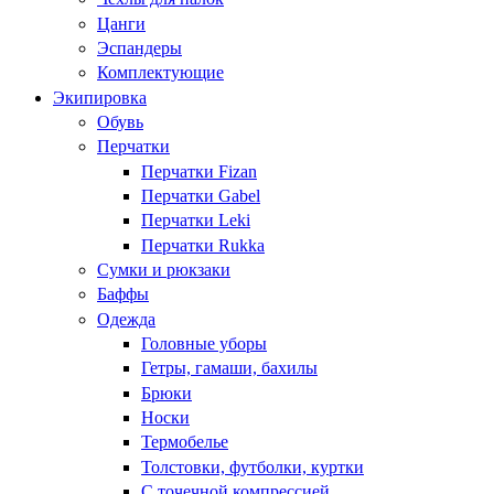
Цанги
Эспандеры
Комплектующие
Экипировка
Обувь
Перчатки
Перчатки Fizan
Перчатки Gabel
Перчатки Leki
Перчатки Rukka
Сумки и рюкзаки
Баффы
Одежда
Головные уборы
Гетры, гамаши, бахилы
Брюки
Носки
Термобелье
Толстовки, футболки, куртки
С точечной компрессией