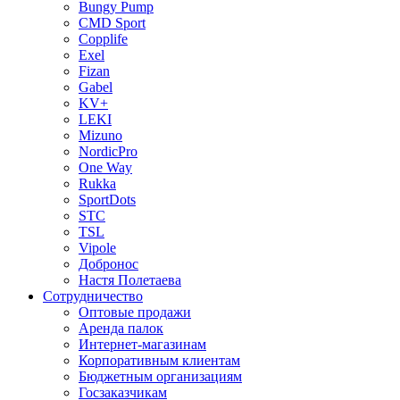
Bungy Pump
CMD Sport
Copplife
Exel
Fizan
Gabel
KV+
LEKI
Mizuno
NordicPro
One Way
Rukka
SportDots
STC
TSL
Vipole
Добронос
Настя Полетаева
Сотрудничество
Оптовые продажи
Аренда палок
Интернет-магазинам
Корпоративным клиентам
Бюджетным организациям
Госзаказчикам