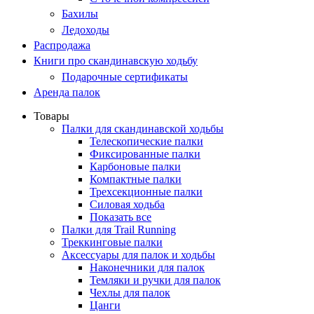
Бахилы
Ледоходы
Распродажа
Книги про скандинавскую ходьбу
Подарочные сертификаты
Аренда палок
Товары
Палки для скандинавской ходьбы
Телескопические палки
Фиксированные палки
Карбоновые палки
Компактные палки
Трехсекционные палки
Силовая ходьба
Показать все
Палки для Trail Running
Треккинговые палки
Аксессуары для палок и ходьбы
Наконечники для палок
Темляки и ручки для палок
Чехлы для палок
Цанги