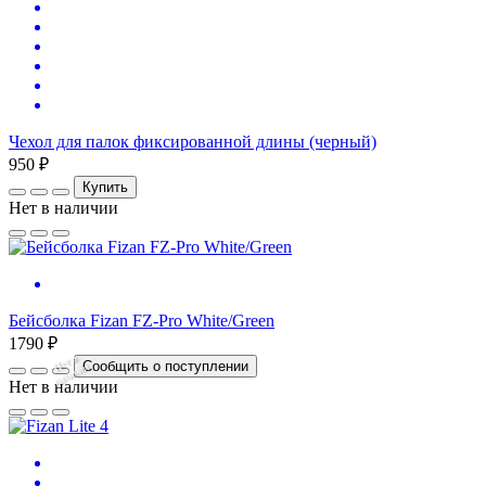
Чехол для палок фиксированной длины (черный)
950 ₽
Купить
Нет в наличии
Бейсболка Fizan FZ-Pro White/Green
1790 ₽
Нет
в
на
л
и
ч
и
Сообщить о поступлении
и
Нет в наличии