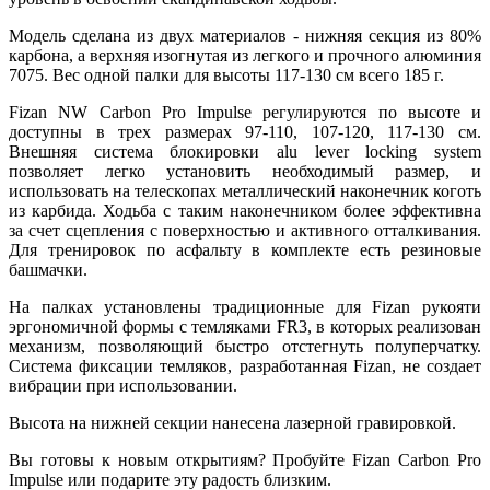
Модель сделана из двух материалов - нижняя секция из 80%
карбона, а верхняя изогнутая из легкого и прочного алюминия
7075. Вес одной палки для высоты 117-130 см всего 185 г.
Fizan NW Carbon Pro Impulse регулируются по высоте и
доступны в трех размерах 97-110, 107-120, 117-130 см.
Внешняя система блокировки alu lever locking system
позволяет легко установить необходимый размер, и
использовать на телескопах металлический наконечник коготь
из карбида. Ходьба с таким наконечником более эффективна
за счет сцепления с поверхностью и активного отталкивания.
Для тренировок по асфальту в комплекте есть резиновые
башмачки.
На палках установлены традиционные для Fizan рукояти
эргономичной формы с темляками FR3, в которых реализован
механизм, позволяющий быстро отстегнуть полуперчатку.
Система фиксации темляков, разработанная Fizan, не создает
вибрации при использовании.
Высота на нижней секции нанесена лазерной гравировкой.
Вы готовы к новым открытиям? Пробуйте Fizan Carbon Pro
Impulse или подарите эту радость близким.