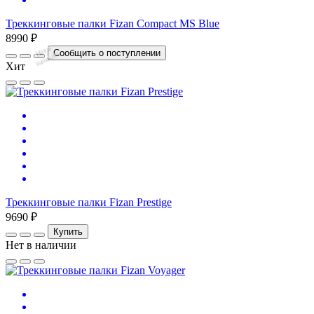
Треккинговые палки Fizan Compact MS Blue
8990 ₽
Нет
в
на
л
и
ч
и
Сообщить о поступлении
и
Хит
Треккинговые палки Fizan Prestige
9690 ₽
Купить
Нет в наличии