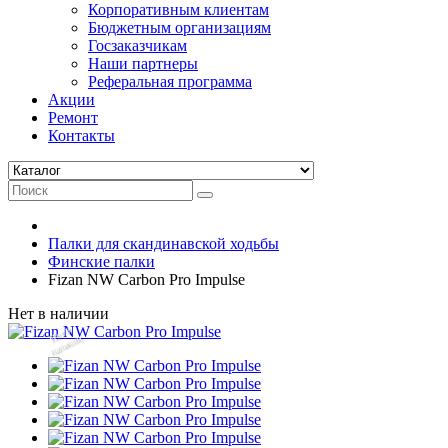
Корпоративным клиентам
Бюджетным организациям
Госзаказчикам
Наши партнеры
Реферальная программа
Акции
Ремонт
Контакты
Палки для скандинавской ходьбы
Финские палки
Fizan NW Carbon Pro Impulse
Нет в наличии
Нет
в
на
л
и
ч
и
и