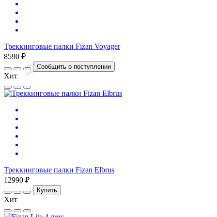
Треккинговые палки Fizan Voyager
8590 ₽
Нет
в
на
л
и
ч
и
Сообщить о поступлении
и
Хит
Треккинговые палки Fizan Elbrus
12990 ₽
Купить
Хит