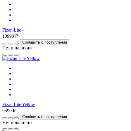
Fizan Lite 4
10990 ₽
Нет
в
на
л
и
ч
и
Сообщить о поступлении
и
Нет в наличии
Fizan Lite Yellow
9590 ₽
Нет
в
на
л
и
ч
и
Сообщить о поступлении
и
Нет в наличии