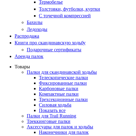
Термобелье
Толстовки, футболки, куртки
С точечной компрессией
Бахилы
Ледоходы
Распродажа
Книги про скандинавскую ходьбу
Подарочные сертификаты
Аренда палок
Товары
Палки для скандинавской ходьбы
Телескопические палки
Фиксированные палки
Карбоновые палки
Компактные палки
Трехсекционные палки
Силовая ходьба
Показать все
Палки для Trail Running
Треккинговые палки
Аксессуары для палок и ходьбы
Наконечники для палок