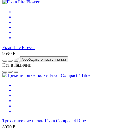
Fizan Lite Flower
9590 ₽
Нет
в
на
л
и
ч
и
Сообщить о поступлении
и
Нет в наличии
Треккинговые палки Fizan Compact 4 Blue
8990 ₽