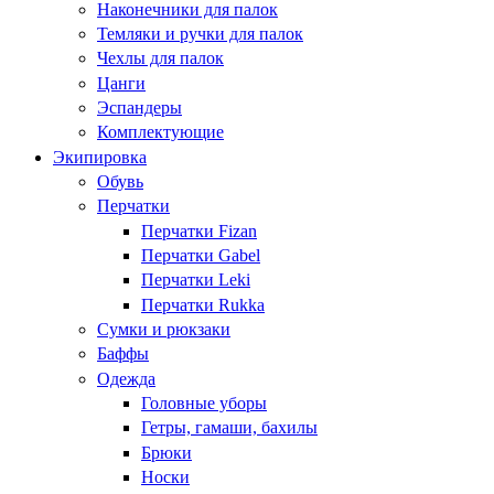
Наконечники для палок
Темляки и ручки для палок
Чехлы для палок
Цанги
Эспандеры
Комплектующие
Экипировка
Обувь
Перчатки
Перчатки Fizan
Перчатки Gabel
Перчатки Leki
Перчатки Rukka
Сумки и рюкзаки
Баффы
Одежда
Головные уборы
Гетры, гамаши, бахилы
Брюки
Носки