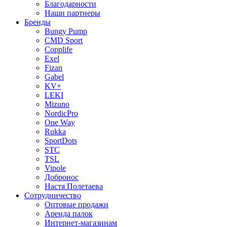
Благодарности
Наши партнеры
Бренды
Bungy Pump
CMD Sport
Copplife
Exel
Fizan
Gabel
KV+
LEKI
Mizuno
NordicPro
One Way
Rukka
SportDots
STC
TSL
Vipole
Добронос
Настя Полетаева
Сотрудничество
Оптовые продажи
Аренда палок
Интернет-магазинам