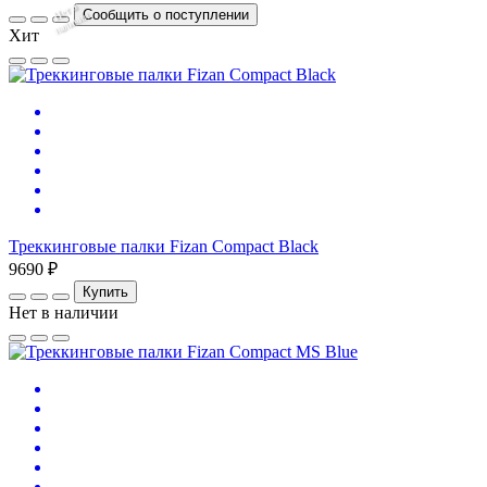
Нет
в
на
л
и
ч
и
Сообщить о поступлении
и
Хит
Треккинговые палки Fizan Compact Black
9690 ₽
Купить
Нет в наличии