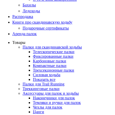
Бахилы
Ледоходы
Распродажа
Книги про скандинавскую ходьбу
Подарочные сертификаты
Аренда палок
Товары
Палки для скандинавской ходьбы
Телескопические палки
Фиксированные палки
Карбоновые палки
Компактные палки
Трехсекционные палки
Силовая ходьба
Показать все
Палки для Trail Running
Треккинговые палки
Аксессуары для палок и ходьбы
Наконечники для палок
Темляки и ручки для палок
Чехлы для палок
Цанги