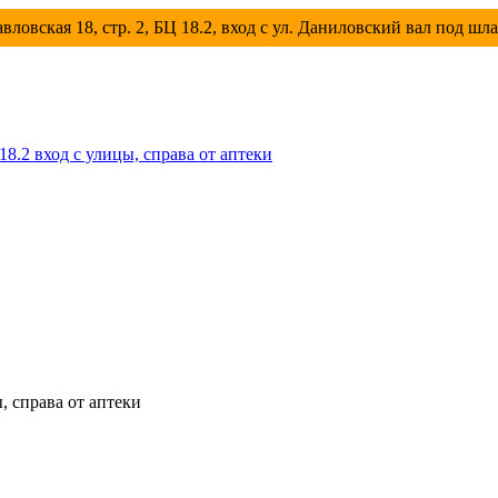
вловская 18, стр. 2, БЦ 18.2, вход с ул. Даниловский вал под шл
 18.2 вход с улицы, справа от аптеки
ы, справа от аптеки