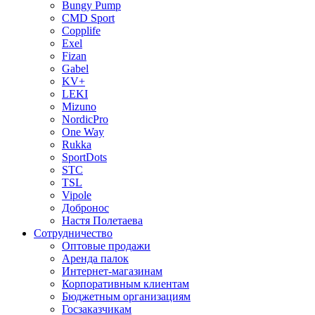
Bungy Pump
CMD Sport
Copplife
Exel
Fizan
Gabel
KV+
LEKI
Mizuno
NordicPro
One Way
Rukka
SportDots
STC
TSL
Vipole
Добронос
Настя Полетаева
Сотрудничество
Оптовые продажи
Аренда палок
Интернет-магазинам
Корпоративным клиентам
Бюджетным организациям
Госзаказчикам