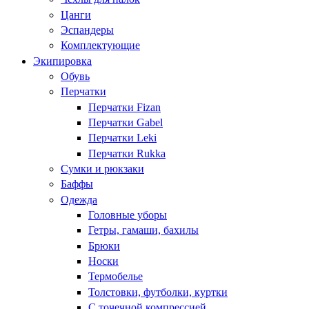
Цанги
Эспандеры
Комплектующие
Экипировка
Обувь
Перчатки
Перчатки Fizan
Перчатки Gabel
Перчатки Leki
Перчатки Rukka
Сумки и рюкзаки
Баффы
Одежда
Головные уборы
Гетры, гамаши, бахилы
Брюки
Носки
Термобелье
Толстовки, футболки, куртки
С точечной компрессией