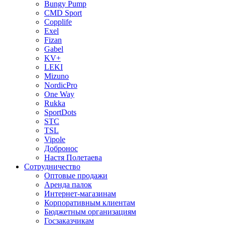
Bungy Pump
CMD Sport
Copplife
Exel
Fizan
Gabel
KV+
LEKI
Mizuno
NordicPro
One Way
Rukka
SportDots
STC
TSL
Vipole
Добронос
Настя Полетаева
Сотрудничество
Оптовые продажи
Аренда палок
Интернет-магазинам
Корпоративным клиентам
Бюджетным организациям
Госзаказчикам