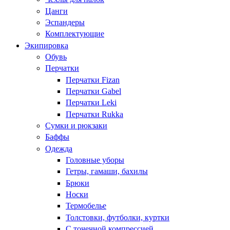
Цанги
Эспандеры
Комплектующие
Экипировка
Обувь
Перчатки
Перчатки Fizan
Перчатки Gabel
Перчатки Leki
Перчатки Rukka
Сумки и рюкзаки
Баффы
Одежда
Головные уборы
Гетры, гамаши, бахилы
Брюки
Носки
Термобелье
Толстовки, футболки, куртки
С точечной компрессией