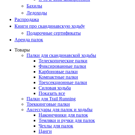
Бахилы
Ледоходы
Распродажа
Книги про скандинавскую ходьбу
Подарочные сертификаты
Аренда палок
Товары
Палки для скандинавской ходьбы
Телескопические палки
Фиксированные палки
Карбоновые палки
Компактные палки
Трехсекционные палки
Силовая ходьба
Показать все
Палки для Trail Running
Треккинговые палки
Аксессуары для палок и ходьбы
Наконечники для палок
Темляки и ручки для палок
Чехлы для палок
Цанги