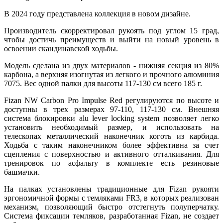
В 2024 году представлена коллекция в новом дизайне.
Производитель скорректировал рукоять под углом 15 град,
чтобы достичь преимуществ и выйти на новый уровень в
освоении скандинавской ходьбы.
Модель сделана из двух материалов - нижняя секция из 80%
карбона, а верхняя изогнутая из легкого и прочного алюминия
7075. Вес одной палки для высоты 117-130 см всего 185 г.
Fizan NW Carbon Pro Impulse Red регулируются по высоте и
доступны в трех размерах 97-110, 117-130 см. Внешняя
система блокировки alu lever locking system позволяет легко
установить необходимый размер, и использовать на
телескопах металлический наконечник коготь из карбида.
Ходьба с таким наконечником более эффективна за счет
сцепления с поверхностью и активного отталкивания. Для
тренировок по асфальту в комплекте есть резиновые
башмачки.
На палках установлены традиционные для Fizan рукояти
эргономичной формы с темляками FR3, в которых реализован
механизм, позволяющий быстро отстегнуть полуперчатку.
Система фиксации темляков, разработанная Fizan, не создает