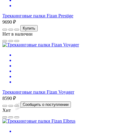
Треккинговые палки Fizan Prestige
9690 ₽
Купить
Нет в наличии
Треккинговые палки Fizan Voyager
8590 ₽
Нет
в
на
л
и
ч
и
Сообщить о поступлении
и
Хит