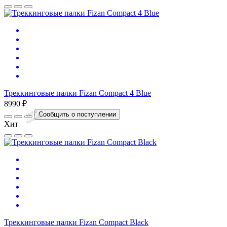
Треккинговые палки Fizan Compact 4 Blue
8990 ₽
Нет
в
на
л
и
ч
и
Сообщить о поступлении
и
Хит
Треккинговые палки Fizan Compact Black