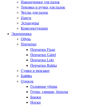
Наконечники для палок
Темляки и ручки для палок
Чехлы для палок
Цанги
Эспандеры
Комплектующие
Экипировка
Обувь
Перчатки
Перчатки Fizan
Перчатки Gabel
Перчатки Leki
Перчатки Rukka
Сумки и рюкзаки
Баффы
Одежда
Головные уборы
Гетры, гамаши, бахилы
Брюки
Носки