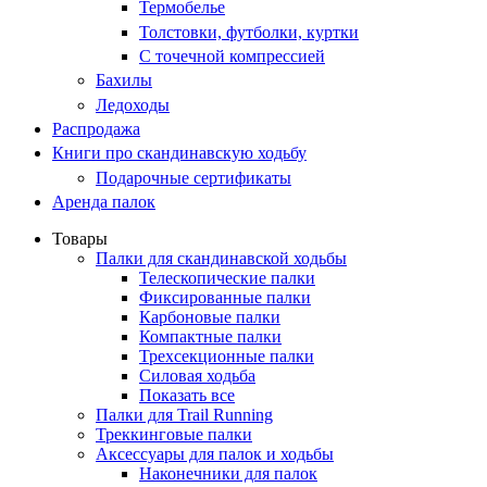
Термобелье
Толстовки, футболки, куртки
С точечной компрессией
Бахилы
Ледоходы
Распродажа
Книги про скандинавскую ходьбу
Подарочные сертификаты
Аренда палок
Товары
Палки для скандинавской ходьбы
Телескопические палки
Фиксированные палки
Карбоновые палки
Компактные палки
Трехсекционные палки
Силовая ходьба
Показать все
Палки для Trail Running
Треккинговые палки
Аксессуары для палок и ходьбы
Наконечники для палок