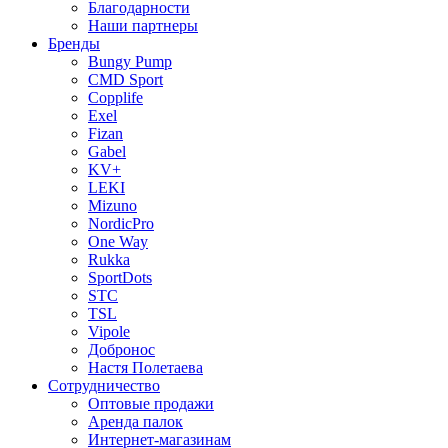
Благодарности
Наши партнеры
Бренды
Bungy Pump
CMD Sport
Copplife
Exel
Fizan
Gabel
KV+
LEKI
Mizuno
NordicPro
One Way
Rukka
SportDots
STC
TSL
Vipole
Добронос
Настя Полетаева
Сотрудничество
Оптовые продажи
Аренда палок
Интернет-магазинам