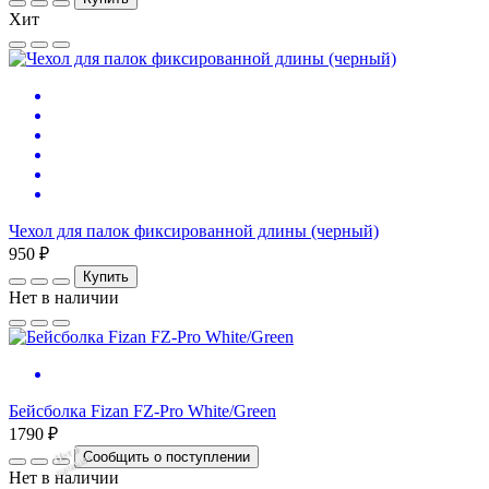
Хит
Чехол для палок фиксированной длины (черный)
950 ₽
Купить
Нет в наличии
Бейсболка Fizan FZ-Pro White/Green
1790 ₽
Нет
в
на
л
и
ч
и
Сообщить о поступлении
и
Нет в наличии