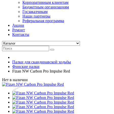
Корпоративным клиентам
Бюджетным организациям
Госзаказчикам
Наши партнеры
Реферальная программа
Акции
Ремонт
Контакты
Палки для скандинавской ходьбы
Финские палки
Fizan NW Carbon Pro Impulse Red
Нет в наличии
Нет
в
на
л
и
ч
и
и