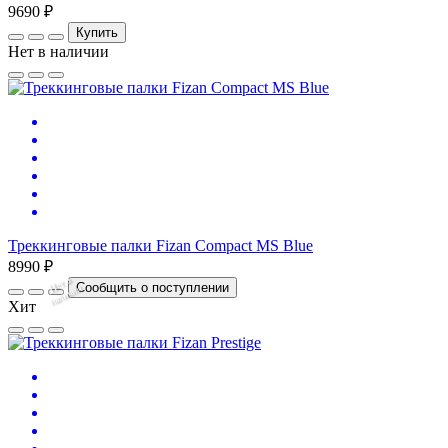
9690 ₽
Купить
Нет в наличии
Треккинговые палки Fizan Compact MS Blue
8990 ₽
Нет
в
на
л
и
ч
и
Сообщить о поступлении
и
Хит