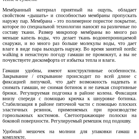
Мембранный материал приятный на ощупь, обладает
свойством «дышать» и способностью мембраны пропускать
наружу пар. Мембрана - это полимерное пористое покрытие,
которое по специальной технологии наносят на различные по
составу ткани. Размер микропор мембраны во много раз
меньше капель воды, что делает ткань водонепроницаемой
снаружи, и во много раз больше молекулы воды, что дает
влаге в виде пара выходить наружу. Во время занятий nordic
walking в ненастную погоду гамаши не промокнут, а вы не
почувствуете дискомфорта от избытка тепла и влаги.
Гамаши удобны, имеют конструктивные особенности.
Закрывание / открывание происходит по всей длине с
фиксацией липучкой, что даёт возможность надевать и
снимать гамаши, не снимая ботинок и не пачкая спортивные
брюки. Регулируемая подгонка в районе колена. Фиксация
внизу спереди с помощью крючка к шнуровке ботинка.
Стабилизация в районе пяточной части с помощью плоских
эластичных резинок, применяемых при производстве
горнолыжных костюмов. Светоотражающие полоски на
боковой поверхности. Регулируемый ремешок под подошву.
Удобный мешочек на молнии для упаковки гамаш в
комплекте.