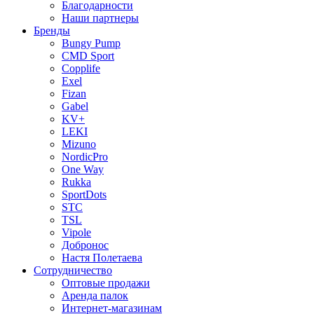
Благодарности
Наши партнеры
Бренды
Bungy Pump
CMD Sport
Copplife
Exel
Fizan
Gabel
KV+
LEKI
Mizuno
NordicPro
One Way
Rukka
SportDots
STC
TSL
Vipole
Добронос
Настя Полетаева
Сотрудничество
Оптовые продажи
Аренда палок
Интернет-магазинам