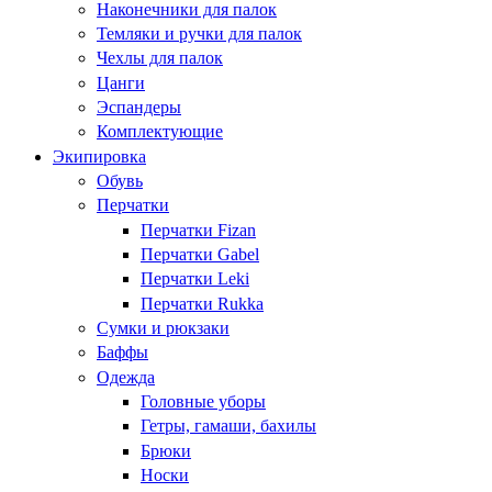
Наконечники для палок
Темляки и ручки для палок
Чехлы для палок
Цанги
Эспандеры
Комплектующие
Экипировка
Обувь
Перчатки
Перчатки Fizan
Перчатки Gabel
Перчатки Leki
Перчатки Rukka
Сумки и рюкзаки
Баффы
Одежда
Головные уборы
Гетры, гамаши, бахилы
Брюки
Носки