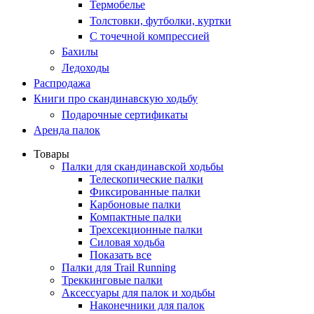
Термобелье
Толстовки, футболки, куртки
С точечной компрессией
Бахилы
Ледоходы
Распродажа
Книги про скандинавскую ходьбу
Подарочные сертификаты
Аренда палок
Товары
Палки для скандинавской ходьбы
Телескопические палки
Фиксированные палки
Карбоновые палки
Компактные палки
Трехсекционные палки
Силовая ходьба
Показать все
Палки для Trail Running
Треккинговые палки
Аксессуары для палок и ходьбы
Наконечники для палок