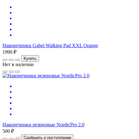
Наконечники Gabel Walking Pad XXL Orange
1990 ₽
Купить
Нет в наличии
Наконечники резиновые NordicPro 2.0
500 ₽
Нет
в
на
л
и
ч
и
Сообщить о поступлении