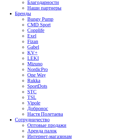
Благодарности
Наши партнеры
Бренды
Bungy Pump
CMD Sport
Copplife
Exel
Fizan
Gabel
KV+
LEKI
Mizuno
NordicPro
One Way
Rukka
SportDots
STC
TSL
Vipole
Добронос
Настя Полетаева
Сотрудничество
Оптовые продажи
Аренда палок
Интернет-магазинам