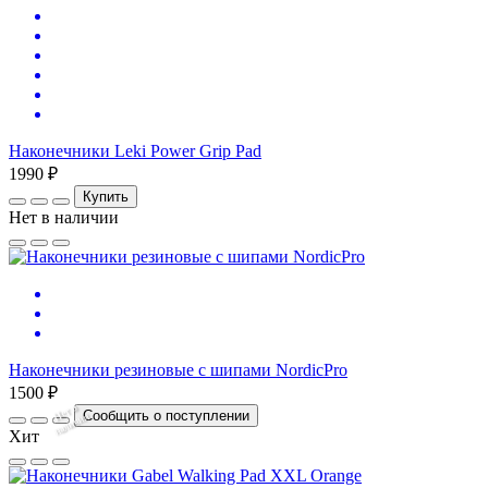
Наконечники Leki Power Grip Pad
1990 ₽
Купить
Нет в наличии
Наконечники резиновые с шипами NordicPro
1500 ₽
Нет
в
на
л
и
ч
и
Сообщить о поступлении
и
Хит