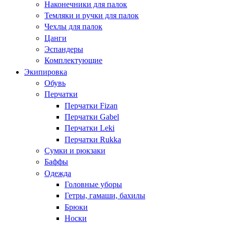
Наконечники для палок
Темляки и ручки для палок
Чехлы для палок
Цанги
Эспандеры
Комплектующие
Экипировка
Обувь
Перчатки
Перчатки Fizan
Перчатки Gabel
Перчатки Leki
Перчатки Rukka
Сумки и рюкзаки
Баффы
Одежда
Головные уборы
Гетры, гамаши, бахилы
Брюки
Носки