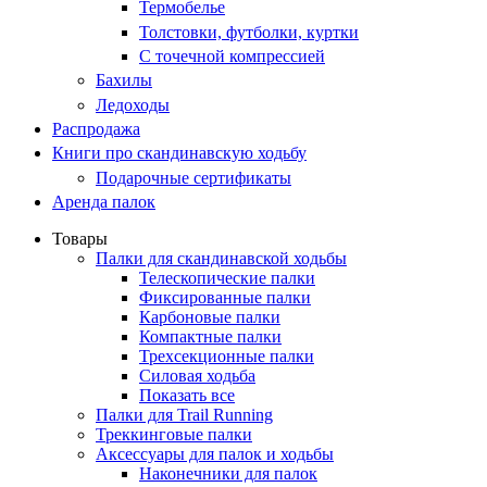
Термобелье
Толстовки, футболки, куртки
С точечной компрессией
Бахилы
Ледоходы
Распродажа
Книги про скандинавскую ходьбу
Подарочные сертификаты
Аренда палок
Товары
Палки для скандинавской ходьбы
Телескопические палки
Фиксированные палки
Карбоновые палки
Компактные палки
Трехсекционные палки
Силовая ходьба
Показать все
Палки для Trail Running
Треккинговые палки
Аксессуары для палок и ходьбы
Наконечники для палок