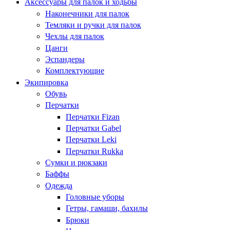
Аксессуары для палок и ходьбы
Наконечники для палок
Темляки и ручки для палок
Чехлы для палок
Цанги
Эспандеры
Комплектующие
Экипировка
Обувь
Перчатки
Перчатки Fizan
Перчатки Gabel
Перчатки Leki
Перчатки Rukka
Сумки и рюкзаки
Баффы
Одежда
Головные уборы
Гетры, гамаши, бахилы
Брюки