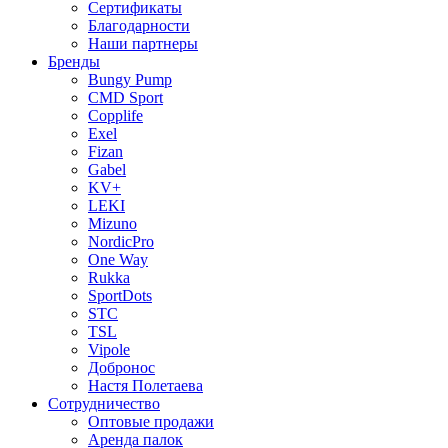
Сертификаты
Благодарности
Наши партнеры
Бренды
Bungy Pump
CMD Sport
Copplife
Exel
Fizan
Gabel
KV+
LEKI
Mizuno
NordicPro
One Way
Rukka
SportDots
STC
TSL
Vipole
Добронос
Настя Полетаева
Сотрудничество
Оптовые продажи
Аренда палок