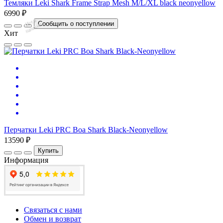
Темляки Leki Shark Frame Strap Mesh M/L/XL black neonyellow
6990 ₽
Нет
в
на
л
и
ч
и
Сообщить о поступлении
и
Хит
Перчатки Leki PRC Boa Shark Black-Neonyellow
13590 ₽
Купить
Информация
Связаться с нами
Обмен и возврат