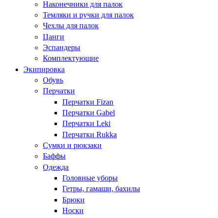
Наконечники для палок
Темляки и ручки для палок
Чехлы для палок
Цанги
Эспандеры
Комплектующие
Экипировка
Обувь
Перчатки
Перчатки Fizan
Перчатки Gabel
Перчатки Leki
Перчатки Rukka
Сумки и рюкзаки
Баффы
Одежда
Головные уборы
Гетры, гамаши, бахилы
Брюки
Носки