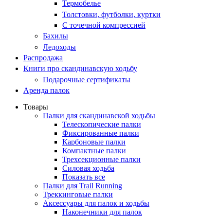
Термобелье
Толстовки, футболки, куртки
С точечной компрессией
Бахилы
Ледоходы
Распродажа
Книги про скандинавскую ходьбу
Подарочные сертификаты
Аренда палок
Товары
Палки для скандинавской ходьбы
Телескопические палки
Фиксированные палки
Карбоновые палки
Компактные палки
Трехсекционные палки
Силовая ходьба
Показать все
Палки для Trail Running
Треккинговые палки
Аксессуары для палок и ходьбы
Наконечники для палок