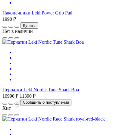
Наконечники Leki Power Grip Pad
1990 ₽
Купить
Нет в наличии
Перчатки Leki Nordic Tune Shark Boa
10990 ₽
11390 ₽
Нет
в
на
л
и
ч
и
Сообщить о поступлении
и
Хит