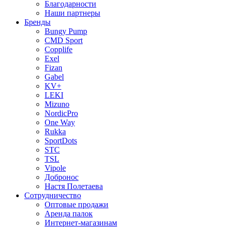
Благодарности
Наши партнеры
Бренды
Bungy Pump
CMD Sport
Copplife
Exel
Fizan
Gabel
KV+
LEKI
Mizuno
NordicPro
One Way
Rukka
SportDots
STC
TSL
Vipole
Добронос
Настя Полетаева
Сотрудничество
Оптовые продажи
Аренда палок
Интернет-магазинам