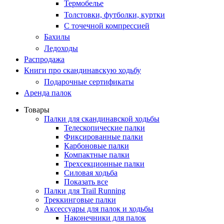
Термобелье
Толстовки, футболки, куртки
С точечной компрессией
Бахилы
Ледоходы
Распродажа
Книги про скандинавскую ходьбу
Подарочные сертификаты
Аренда палок
Товары
Палки для скандинавской ходьбы
Телескопические палки
Фиксированные палки
Карбоновые палки
Компактные палки
Трехсекционные палки
Силовая ходьба
Показать все
Палки для Trail Running
Треккинговые палки
Аксессуары для палок и ходьбы
Наконечники для палок