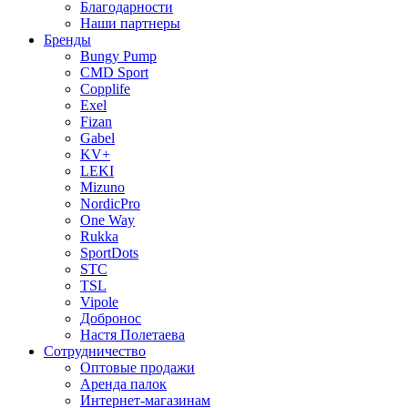
Благодарности
Наши партнеры
Бренды
Bungy Pump
CMD Sport
Copplife
Exel
Fizan
Gabel
KV+
LEKI
Mizuno
NordicPro
One Way
Rukka
SportDots
STC
TSL
Vipole
Добронос
Настя Полетаева
Сотрудничество
Оптовые продажи
Аренда палок
Интернет-магазинам