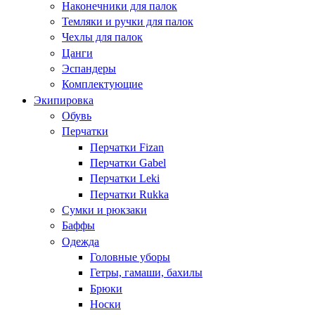
Наконечники для палок
Темляки и ручки для палок
Чехлы для палок
Цанги
Эспандеры
Комплектующие
Экипировка
Обувь
Перчатки
Перчатки Fizan
Перчатки Gabel
Перчатки Leki
Перчатки Rukka
Сумки и рюкзаки
Баффы
Одежда
Головные уборы
Гетры, гамаши, бахилы
Брюки
Носки