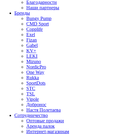
Благодарности
Наши партнеры
Бренды
Bungy Pump
CMD Sport
Copplife
Exel
Fizan
Gabel
KV+
LEKI
Mizuno
NordicPro
One Way
Rukka
SportDots
STC
TSL
Vipole
Добронос
Настя Полетаева
Сотрудничество
Оптовые продажи
Аренда палок
Интернет-магазинам