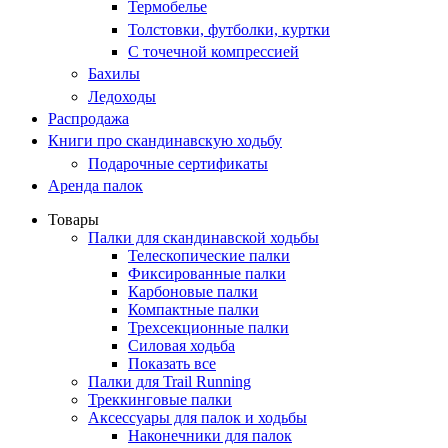
Термобелье
Толстовки, футболки, куртки
С точечной компрессией
Бахилы
Ледоходы
Распродажа
Книги про скандинавскую ходьбу
Подарочные сертификаты
Аренда палок
Товары
Палки для скандинавской ходьбы
Телескопические палки
Фиксированные палки
Карбоновые палки
Компактные палки
Трехсекционные палки
Силовая ходьба
Показать все
Палки для Trail Running
Треккинговые палки
Аксессуары для палок и ходьбы
Наконечники для палок