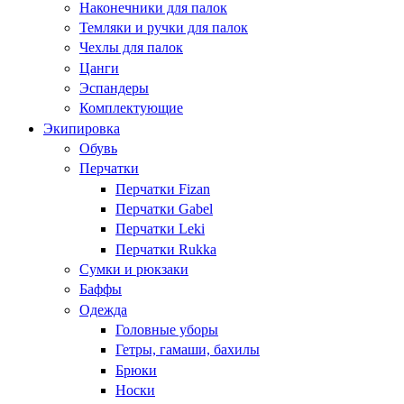
Наконечники для палок
Темляки и ручки для палок
Чехлы для палок
Цанги
Эспандеры
Комплектующие
Экипировка
Обувь
Перчатки
Перчатки Fizan
Перчатки Gabel
Перчатки Leki
Перчатки Rukka
Сумки и рюкзаки
Баффы
Одежда
Головные уборы
Гетры, гамаши, бахилы
Брюки
Носки