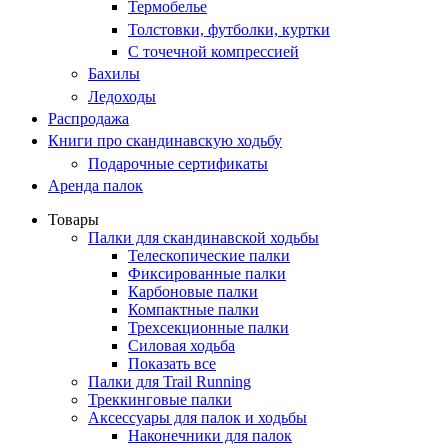
Термобелье
Толстовки, футболки, куртки
С точечной компрессией
Бахилы
Ледоходы
Распродажа
Книги про скандинавскую ходьбу
Подарочные сертификаты
Аренда палок
Товары
Палки для скандинавской ходьбы
Телескопические палки
Фиксированные палки
Карбоновые палки
Компактные палки
Трехсекционные палки
Силовая ходьба
Показать все
Палки для Trail Running
Треккинговые палки
Аксессуары для палок и ходьбы
Наконечники для палок