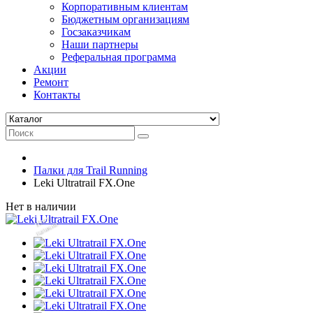
Корпоративным клиентам
Бюджетным организациям
Госзаказчикам
Наши партнеры
Реферальная программа
Акции
Ремонт
Контакты
Палки для Trail Running
Leki Ultratrail FX.One
Нет в наличии
Нет
в
на
л
и
ч
и
и