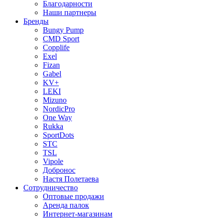
Благодарности
Наши партнеры
Бренды
Bungy Pump
CMD Sport
Copplife
Exel
Fizan
Gabel
KV+
LEKI
Mizuno
NordicPro
One Way
Rukka
SportDots
STC
TSL
Vipole
Добронос
Настя Полетаева
Сотрудничество
Оптовые продажи
Аренда палок
Интернет-магазинам