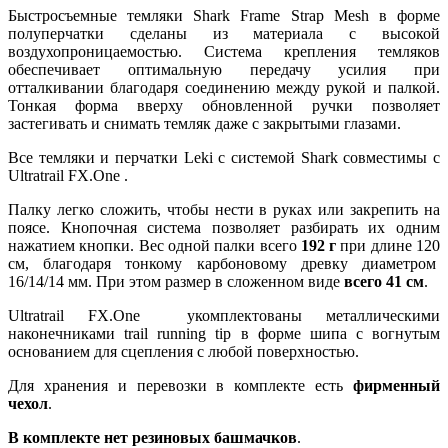
Быстросъемные темляки Shark Frame Strap Mesh в форме
полуперчатки сделаны из материала с высокой
воздухопроницаемостью. Система крепления темляков
обеспечивает оптимальную передачу усилия при
отталкивании благодаря соединению между рукой и палкой.
Тонкая форма вверху обновленной ручки позволяет
застегивать и снимать темляк даже с закрытыми глазами.
Все темляки и перчатки Leki с системой Shark совместимы с
Ultratrail FX.One .
Палку легко сложить, чтобы нести в руках или закрепить на
поясе. Кнопочная система позволяет разбирать их одним
нажатием кнопки. Вес одной палки всего
192 г
при длине 120
см, благодаря тонкому карбоновому древку диаметром
16/14/14 мм. При этом размер в сложенном виде
всего 41 см
.
Ultratrail FX.One укомплектованы металлическими
наконечниками trail running tip в форме шипа с вогнутым
основанием для сцепления с любой поверхностью.
Для хранения и перевозки в комплекте есть
фирменный
чехол
.
В комплекте нет резиновых башмачков
.