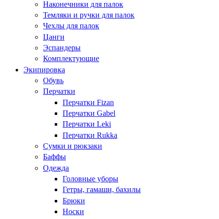
Наконечники для палок
Темляки и ручки для палок
Чехлы для палок
Цанги
Эспандеры
Комплектующие
Экипировка
Обувь
Перчатки
Перчатки Fizan
Перчатки Gabel
Перчатки Leki
Перчатки Rukka
Сумки и рюкзаки
Баффы
Одежда
Головные уборы
Гетры, гамаши, бахилы
Брюки
Носки