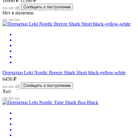
10990 ₽
11390 ₽
Нет
в
на
л
и
ч
и
Сообщить о поступлении
и
Нет в наличии
Перчатки Leki Nordic Breeze Shark Short black-yellow-white
6450 ₽
Нет
в
на
л
и
ч
и
Сообщить о поступлении
и
Хит