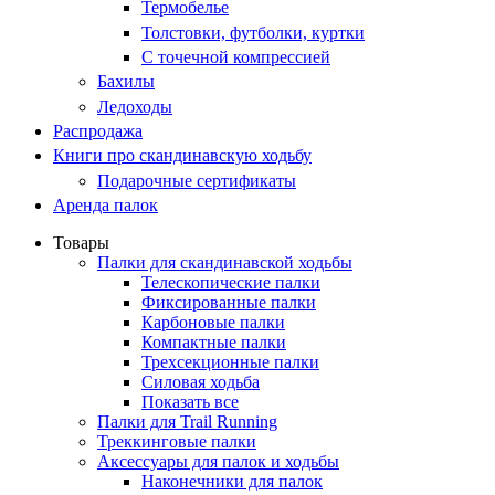
Термобелье
Толстовки, футболки, куртки
С точечной компрессией
Бахилы
Ледоходы
Распродажа
Книги про скандинавскую ходьбу
Подарочные сертификаты
Аренда палок
Товары
Палки для скандинавской ходьбы
Телескопические палки
Фиксированные палки
Карбоновые палки
Компактные палки
Трехсекционные палки
Силовая ходьба
Показать все
Палки для Trail Running
Треккинговые палки
Аксессуары для палок и ходьбы
Наконечники для палок