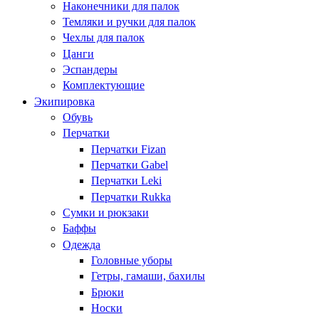
Наконечники для палок
Темляки и ручки для палок
Чехлы для палок
Цанги
Эспандеры
Комплектующие
Экипировка
Обувь
Перчатки
Перчатки Fizan
Перчатки Gabel
Перчатки Leki
Перчатки Rukka
Сумки и рюкзаки
Баффы
Одежда
Головные уборы
Гетры, гамаши, бахилы
Брюки
Носки