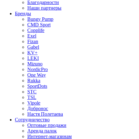
Благодарности
Наши партнеры
Бренды
Bungy Pump
CMD Sport
Copplife
Exel
Fizan
Gabel
KV+
LEKI
Mizuno
NordicPro
One Way
Rukka
SportDots
STC
TSL
Vipole
Добронос
Настя Полетаева
Сотрудничество
Оптовые продажи
Аренда палок
Интернет-магазинам