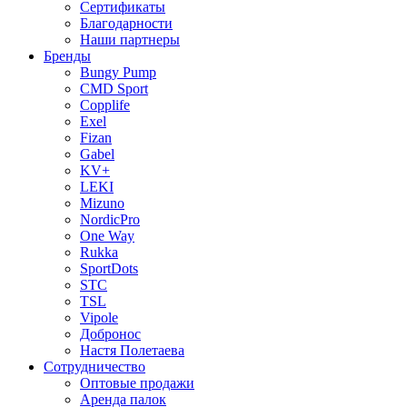
Сертификаты
Благодарности
Наши партнеры
Бренды
Bungy Pump
CMD Sport
Copplife
Exel
Fizan
Gabel
KV+
LEKI
Mizuno
NordicPro
One Way
Rukka
SportDots
STC
TSL
Vipole
Добронос
Настя Полетаева
Сотрудничество
Оптовые продажи
Аренда палок