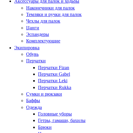
Аксессуары для палок и ходьбы
Наконечники для палок
Темляки и ручки для палок
Чехлы для палок
Цанги
Эспандеры
Комплектующие
Экипировка
Обувь
Перчатки
Перчатки Fizan
Перчатки Gabel
Перчатки Leki
Перчатки Rukka
Сумки и рюкзаки
Баффы
Одежда
Головные уборы
Гетры, гамаши, бахилы
Брюки