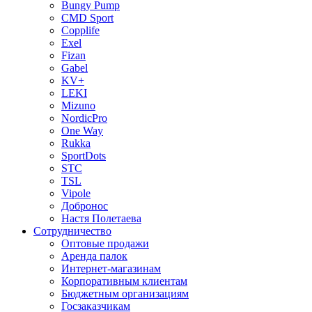
Bungy Pump
CMD Sport
Copplife
Exel
Fizan
Gabel
KV+
LEKI
Mizuno
NordicPro
One Way
Rukka
SportDots
STC
TSL
Vipole
Добронос
Настя Полетаева
Сотрудничество
Оптовые продажи
Аренда палок
Интернет-магазинам
Корпоративным клиентам
Бюджетным организациям
Госзаказчикам