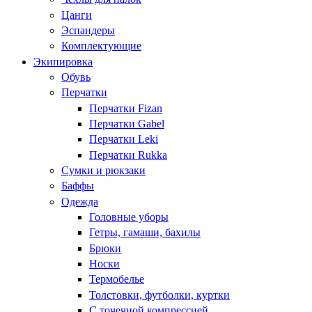
Цанги
Эспандеры
Комплектующие
Экипировка
Обувь
Перчатки
Перчатки Fizan
Перчатки Gabel
Перчатки Leki
Перчатки Rukka
Сумки и рюкзаки
Баффы
Одежда
Головные уборы
Гетры, гамаши, бахилы
Брюки
Носки
Термобелье
Толстовки, футболки, куртки
С точечной компрессией