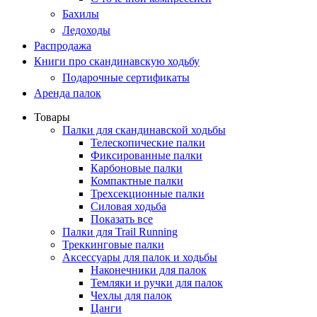
Бахилы
Ледоходы
Распродажа
Книги про скандинавскую ходьбу
Подарочные сертификаты
Аренда палок
Товары
Палки для скандинавской ходьбы
Телескопические палки
Фиксированные палки
Карбоновые палки
Компактные палки
Трехсекционные палки
Силовая ходьба
Показать все
Палки для Trail Running
Треккинговые палки
Аксессуары для палок и ходьбы
Наконечники для палок
Темляки и ручки для палок
Чехлы для палок
Цанги