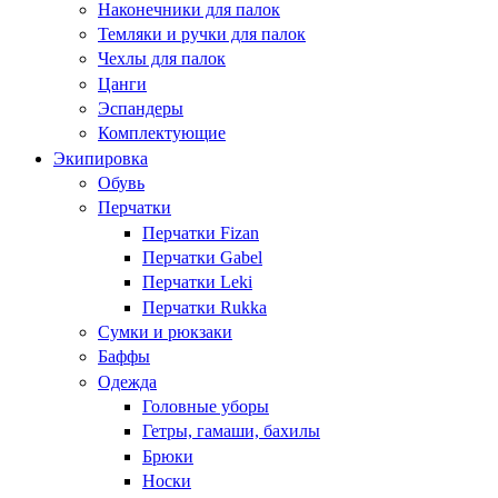
Наконечники для палок
Темляки и ручки для палок
Чехлы для палок
Цанги
Эспандеры
Комплектующие
Экипировка
Обувь
Перчатки
Перчатки Fizan
Перчатки Gabel
Перчатки Leki
Перчатки Rukka
Сумки и рюкзаки
Баффы
Одежда
Головные уборы
Гетры, гамаши, бахилы
Брюки
Носки