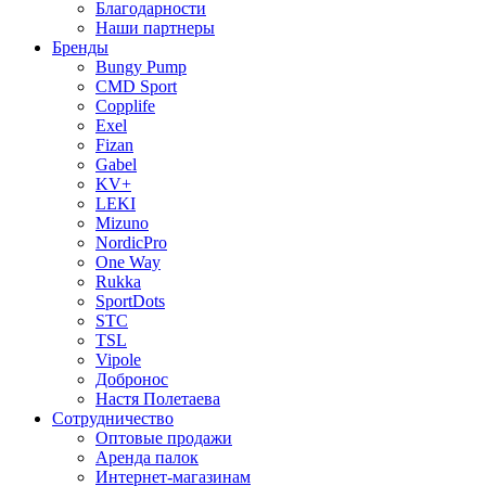
Благодарности
Наши партнеры
Бренды
Bungy Pump
CMD Sport
Copplife
Exel
Fizan
Gabel
KV+
LEKI
Mizuno
NordicPro
One Way
Rukka
SportDots
STC
TSL
Vipole
Добронос
Настя Полетаева
Сотрудничество
Оптовые продажи
Аренда палок
Интернет-магазинам