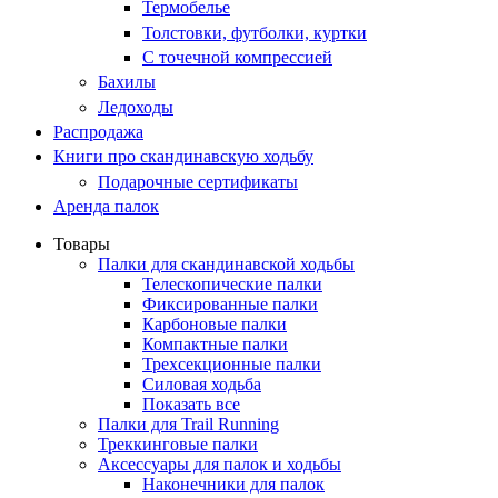
Термобелье
Толстовки, футболки, куртки
С точечной компрессией
Бахилы
Ледоходы
Распродажа
Книги про скандинавскую ходьбу
Подарочные сертификаты
Аренда палок
Товары
Палки для скандинавской ходьбы
Телескопические палки
Фиксированные палки
Карбоновые палки
Компактные палки
Трехсекционные палки
Силовая ходьба
Показать все
Палки для Trail Running
Треккинговые палки
Аксессуары для палок и ходьбы
Наконечники для палок