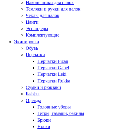
Наконечники для палок
Темляки и ручки для палок
Чехлы для палок
Цанги
Эспандеры
Комплектующие
Экипировка
Обувь
Перчатки
Перчатки Fizan
Перчатки Gabel
Перчатки Leki
Перчатки Rukka
Сумки и рюкзаки
Баффы
Одежда
Головные уборы
Гетры, гамаши, бахилы
Брюки
Носки