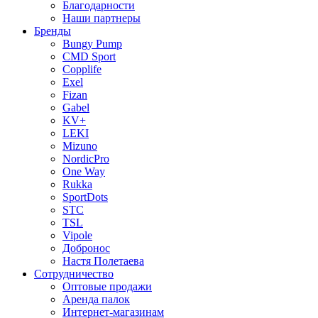
Благодарности
Наши партнеры
Бренды
Bungy Pump
CMD Sport
Copplife
Exel
Fizan
Gabel
KV+
LEKI
Mizuno
NordicPro
One Way
Rukka
SportDots
STC
TSL
Vipole
Добронос
Настя Полетаева
Сотрудничество
Оптовые продажи
Аренда палок
Интернет-магазинам