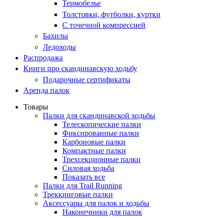
Термобелье
Толстовки, футболки, куртки
С точечной компрессией
Бахилы
Ледоходы
Распродажа
Книги про скандинавскую ходьбу
Подарочные сертификаты
Аренда палок
Товары
Палки для скандинавской ходьбы
Телескопические палки
Фиксированные палки
Карбоновые палки
Компактные палки
Трехсекционные палки
Силовая ходьба
Показать все
Палки для Trail Running
Треккинговые палки
Аксессуары для палок и ходьбы
Наконечники для палок