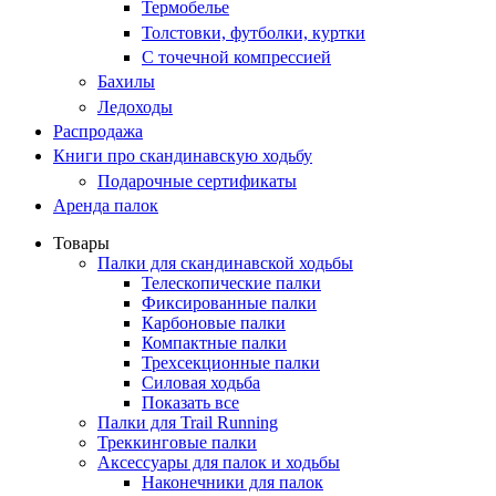
Термобелье
Толстовки, футболки, куртки
С точечной компрессией
Бахилы
Ледоходы
Распродажа
Книги про скандинавскую ходьбу
Подарочные сертификаты
Аренда палок
Товары
Палки для скандинавской ходьбы
Телескопические палки
Фиксированные палки
Карбоновые палки
Компактные палки
Трехсекционные палки
Силовая ходьба
Показать все
Палки для Trail Running
Треккинговые палки
Аксессуары для палок и ходьбы
Наконечники для палок