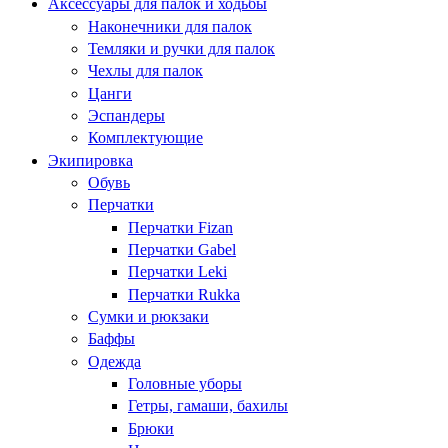
Аксессуары для палок и ходьбы
Наконечники для палок
Темляки и ручки для палок
Чехлы для палок
Цанги
Эспандеры
Комплектующие
Экипировка
Обувь
Перчатки
Перчатки Fizan
Перчатки Gabel
Перчатки Leki
Перчатки Rukka
Сумки и рюкзаки
Баффы
Одежда
Головные уборы
Гетры, гамаши, бахилы
Брюки