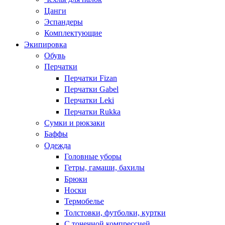
Цанги
Эспандеры
Комплектующие
Экипировка
Обувь
Перчатки
Перчатки Fizan
Перчатки Gabel
Перчатки Leki
Перчатки Rukka
Сумки и рюкзаки
Баффы
Одежда
Головные уборы
Гетры, гамаши, бахилы
Брюки
Носки
Термобелье
Толстовки, футболки, куртки
С точечной компрессией