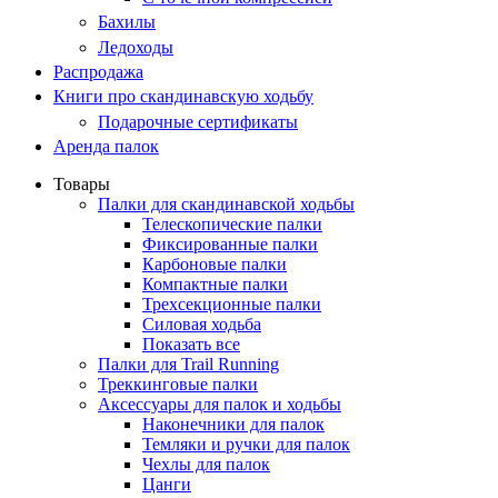
Бахилы
Ледоходы
Распродажа
Книги про скандинавскую ходьбу
Подарочные сертификаты
Аренда палок
Товары
Палки для скандинавской ходьбы
Телескопические палки
Фиксированные палки
Карбоновые палки
Компактные палки
Трехсекционные палки
Силовая ходьба
Показать все
Палки для Trail Running
Треккинговые палки
Аксессуары для палок и ходьбы
Наконечники для палок
Темляки и ручки для палок
Чехлы для палок
Цанги