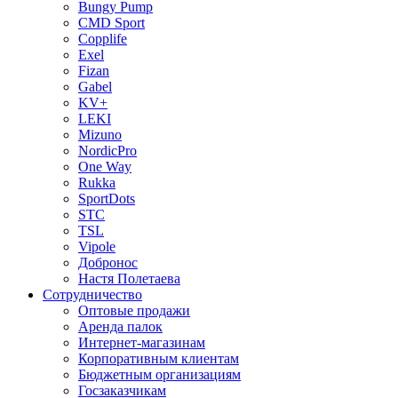
Bungy Pump
CMD Sport
Copplife
Exel
Fizan
Gabel
KV+
LEKI
Mizuno
NordicPro
One Way
Rukka
SportDots
STC
TSL
Vipole
Добронос
Настя Полетаева
Сотрудничество
Оптовые продажи
Аренда палок
Интернет-магазинам
Корпоративным клиентам
Бюджетным организациям
Госзаказчикам