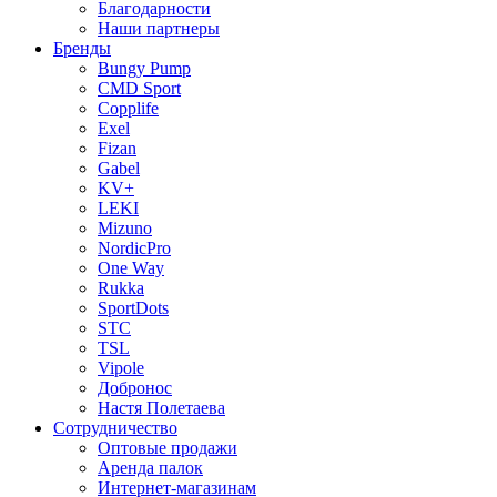
Благодарности
Наши партнеры
Бренды
Bungy Pump
CMD Sport
Copplife
Exel
Fizan
Gabel
KV+
LEKI
Mizuno
NordicPro
One Way
Rukka
SportDots
STC
TSL
Vipole
Добронос
Настя Полетаева
Сотрудничество
Оптовые продажи
Аренда палок
Интернет-магазинам