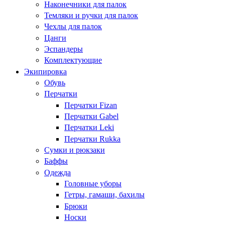
Наконечники для палок
Темляки и ручки для палок
Чехлы для палок
Цанги
Эспандеры
Комплектующие
Экипировка
Обувь
Перчатки
Перчатки Fizan
Перчатки Gabel
Перчатки Leki
Перчатки Rukka
Сумки и рюкзаки
Баффы
Одежда
Головные уборы
Гетры, гамаши, бахилы
Брюки
Носки