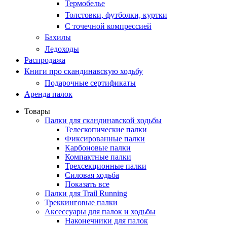
Термобелье
Толстовки, футболки, куртки
С точечной компрессией
Бахилы
Ледоходы
Распродажа
Книги про скандинавскую ходьбу
Подарочные сертификаты
Аренда палок
Товары
Палки для скандинавской ходьбы
Телескопические палки
Фиксированные палки
Карбоновые палки
Компактные палки
Трехсекционные палки
Силовая ходьба
Показать все
Палки для Trail Running
Треккинговые палки
Аксессуары для палок и ходьбы
Наконечники для палок