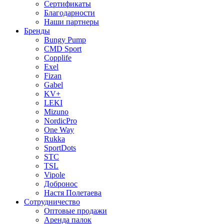
Сертификаты
Благодарности
Наши партнеры
Бренды
Bungy Pump
CMD Sport
Copplife
Exel
Fizan
Gabel
KV+
LEKI
Mizuno
NordicPro
One Way
Rukka
SportDots
STC
TSL
Vipole
Добронос
Настя Полетаева
Сотрудничество
Оптовые продажи
Аренда палок