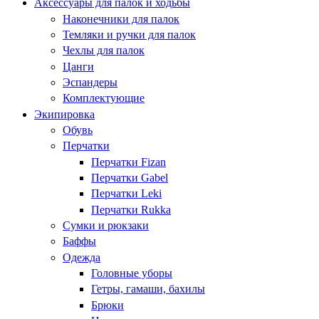
Аксессуары для палок и ходьбы
Наконечники для палок
Темляки и ручки для палок
Чехлы для палок
Цанги
Эспандеры
Комплектующие
Экипировка
Обувь
Перчатки
Перчатки Fizan
Перчатки Gabel
Перчатки Leki
Перчатки Rukka
Сумки и рюкзаки
Баффы
Одежда
Головные уборы
Гетры, гамаши, бахилы
Брюки