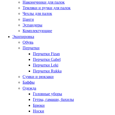
Наконечники для палок
Темляки и ручки для палок
Чехлы для палок
Цанги
Эспандеры
Комплектующие
Экипировка
Обувь
Перчатки
Перчатки Fizan
Перчатки Gabel
Перчатки Leki
Перчатки Rukka
Сумки и рюкзаки
Баффы
Одежда
Головные уборы
Гетры, гамаши, бахилы
Брюки
Носки