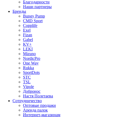
Благодарности
Наши партнеры
Бренды
Bungy Pump
CMD Sport
Copplife
Exel
Fizan
Gabel
KV+
LEKI
Mizuno
NordicPro
One Way
Rukka
SportDots
STC
TSL
Vipole
Добронос
Настя Полетаева
Сотрудничество
Оптовые продажи
Аренда палок
Интернет-магазинам