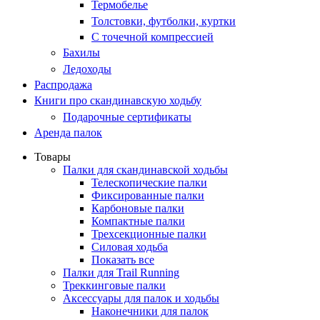
Термобелье
Толстовки, футболки, куртки
С точечной компрессией
Бахилы
Ледоходы
Распродажа
Книги про скандинавскую ходьбу
Подарочные сертификаты
Аренда палок
Товары
Палки для скандинавской ходьбы
Телескопические палки
Фиксированные палки
Карбоновые палки
Компактные палки
Трехсекционные палки
Силовая ходьба
Показать все
Палки для Trail Running
Треккинговые палки
Аксессуары для палок и ходьбы
Наконечники для палок