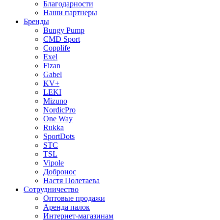
Благодарности
Наши партнеры
Бренды
Bungy Pump
CMD Sport
Copplife
Exel
Fizan
Gabel
KV+
LEKI
Mizuno
NordicPro
One Way
Rukka
SportDots
STC
TSL
Vipole
Добронос
Настя Полетаева
Сотрудничество
Оптовые продажи
Аренда палок
Интернет-магазинам