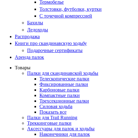
Термобелье
Толстовки, футболки, куртки
С точечной компрессией
Бахилы
Ледоходы
Распродажа
Книги про скандинавскую ходьбу
Подарочные сертификаты
Аренда палок
Товары
Палки для скандинавской ходьбы
Телескопические палки
Фиксированные палки
Карбоновые палки
Компактные палки
Трехсекционные палки
Силовая ходьба
Показать все
Палки для Trail Running
Треккинговые палки
Аксессуары для палок и ходьбы
Наконечники для палок