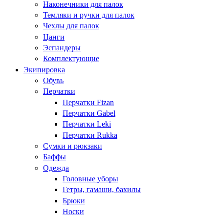
Наконечники для палок
Темляки и ручки для палок
Чехлы для палок
Цанги
Эспандеры
Комплектующие
Экипировка
Обувь
Перчатки
Перчатки Fizan
Перчатки Gabel
Перчатки Leki
Перчатки Rukka
Сумки и рюкзаки
Баффы
Одежда
Головные уборы
Гетры, гамаши, бахилы
Брюки
Носки