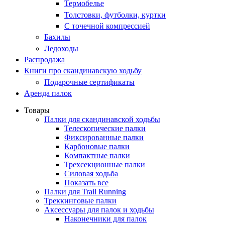
Термобелье
Толстовки, футболки, куртки
С точечной компрессией
Бахилы
Ледоходы
Распродажа
Книги про скандинавскую ходьбу
Подарочные сертификаты
Аренда палок
Товары
Палки для скандинавской ходьбы
Телескопические палки
Фиксированные палки
Карбоновые палки
Компактные палки
Трехсекционные палки
Силовая ходьба
Показать все
Палки для Trail Running
Треккинговые палки
Аксессуары для палок и ходьбы
Наконечники для палок