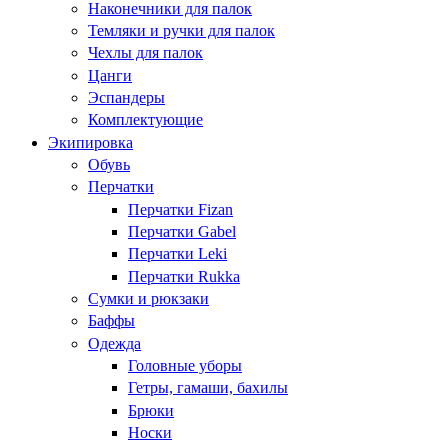
Наконечники для палок
Темляки и ручки для палок
Чехлы для палок
Цанги
Эспандеры
Комплектующие
Экипировка
Обувь
Перчатки
Перчатки Fizan
Перчатки Gabel
Перчатки Leki
Перчатки Rukka
Сумки и рюкзаки
Баффы
Одежда
Головные уборы
Гетры, гамаши, бахилы
Брюки
Носки