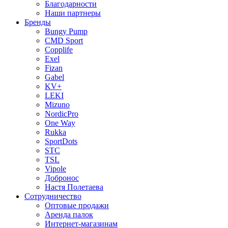
Благодарности
Наши партнеры
Бренды
Bungy Pump
CMD Sport
Copplife
Exel
Fizan
Gabel
KV+
LEKI
Mizuno
NordicPro
One Way
Rukka
SportDots
STC
TSL
Vipole
Добронос
Настя Полетаева
Сотрудничество
Оптовые продажи
Аренда палок
Интернет-магазинам