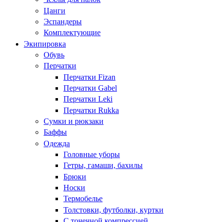
Цанги
Эспандеры
Комплектующие
Экипировка
Обувь
Перчатки
Перчатки Fizan
Перчатки Gabel
Перчатки Leki
Перчатки Rukka
Сумки и рюкзаки
Баффы
Одежда
Головные уборы
Гетры, гамаши, бахилы
Брюки
Носки
Термобелье
Толстовки, футболки, куртки
С точечной компрессией