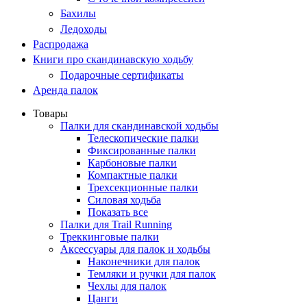
Бахилы
Ледоходы
Распродажа
Книги про скандинавскую ходьбу
Подарочные сертификаты
Аренда палок
Товары
Палки для скандинавской ходьбы
Телескопические палки
Фиксированные палки
Карбоновые палки
Компактные палки
Трехсекционные палки
Силовая ходьба
Показать все
Палки для Trail Running
Треккинговые палки
Аксессуары для палок и ходьбы
Наконечники для палок
Темляки и ручки для палок
Чехлы для палок
Цанги