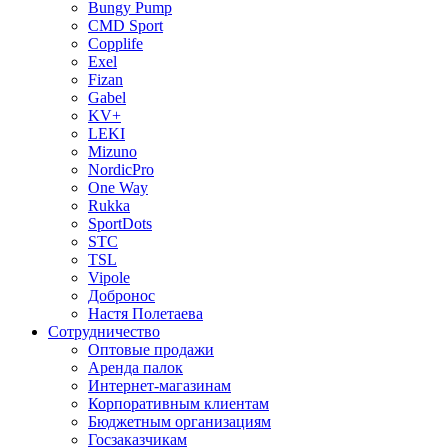
Bungy Pump
CMD Sport
Copplife
Exel
Fizan
Gabel
KV+
LEKI
Mizuno
NordicPro
One Way
Rukka
SportDots
STC
TSL
Vipole
Добронос
Настя Полетаева
Сотрудничество
Оптовые продажи
Аренда палок
Интернет-магазинам
Корпоративным клиентам
Бюджетным организациям
Госзаказчикам