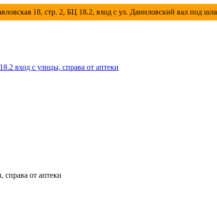
вловская 18, стр. 2, БЦ 18.2, вход с ул. Даниловский вал под шл
 18.2 вход с улицы, справа от аптеки
ы, справа от аптеки