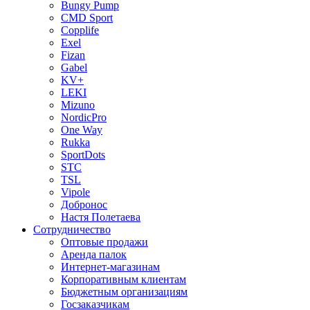
Bungy Pump
CMD Sport
Copplife
Exel
Fizan
Gabel
KV+
LEKI
Mizuno
NordicPro
One Way
Rukka
SportDots
STC
TSL
Vipole
Добронос
Настя Полетаева
Сотрудничество
Оптовые продажи
Аренда палок
Интернет-магазинам
Корпоративным клиентам
Бюджетным организациям
Госзаказчикам