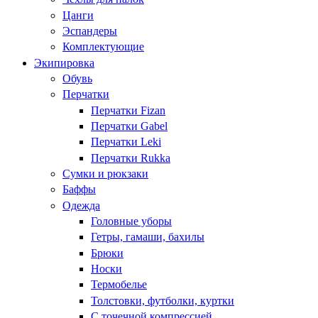
Цанги
Эспандеры
Комплектующие
Экипировка
Обувь
Перчатки
Перчатки Fizan
Перчатки Gabel
Перчатки Leki
Перчатки Rukka
Сумки и рюкзаки
Баффы
Одежда
Головные уборы
Гетры, гамаши, бахилы
Брюки
Носки
Термобелье
Толстовки, футболки, куртки
С точечной компрессией