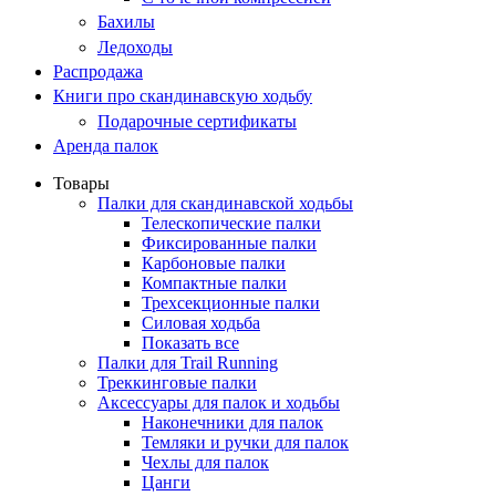
Бахилы
Ледоходы
Распродажа
Книги про скандинавскую ходьбу
Подарочные сертификаты
Аренда палок
Товары
Палки для скандинавской ходьбы
Телескопические палки
Фиксированные палки
Карбоновые палки
Компактные палки
Трехсекционные палки
Силовая ходьба
Показать все
Палки для Trail Running
Треккинговые палки
Аксессуары для палок и ходьбы
Наконечники для палок
Темляки и ручки для палок
Чехлы для палок
Цанги