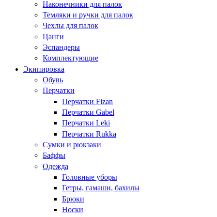
Наконечники для палок
Темляки и ручки для палок
Чехлы для палок
Цанги
Эспандеры
Комплектующие
Экипировка
Обувь
Перчатки
Перчатки Fizan
Перчатки Gabel
Перчатки Leki
Перчатки Rukka
Сумки и рюкзаки
Баффы
Одежда
Головные уборы
Гетры, гамаши, бахилы
Брюки
Носки