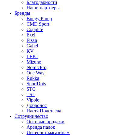
Благодарности
Наши партнеры
Бренды
Bungy Pump
CMD Sport
Copplife
Exel
Fizan
Gabel
KV+
LEKI
Mizuno
NordicPro
One Way
Rukka
SportDots
STC
TSL
Vipole
Добронос
Настя Полетаева
Сотрудничество
Оптовые продажи
Аренда палок
Интернет-магазинам