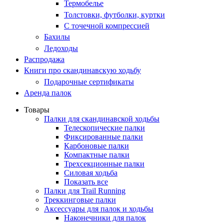
Термобелье
Толстовки, футболки, куртки
С точечной компрессией
Бахилы
Ледоходы
Распродажа
Книги про скандинавскую ходьбу
Подарочные сертификаты
Аренда палок
Товары
Палки для скандинавской ходьбы
Телескопические палки
Фиксированные палки
Карбоновые палки
Компактные палки
Трехсекционные палки
Силовая ходьба
Показать все
Палки для Trail Running
Треккинговые палки
Аксессуары для палок и ходьбы
Наконечники для палок