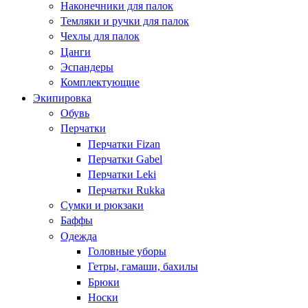
Наконечники для палок
Темляки и ручки для палок
Чехлы для палок
Цанги
Эспандеры
Комплектующие
Экипировка
Обувь
Перчатки
Перчатки Fizan
Перчатки Gabel
Перчатки Leki
Перчатки Rukka
Сумки и рюкзаки
Баффы
Одежда
Головные уборы
Гетры, гамаши, бахилы
Брюки
Носки