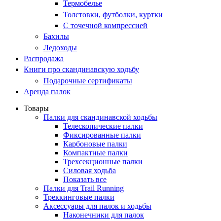
Термобелье
Толстовки, футболки, куртки
С точечной компрессией
Бахилы
Ледоходы
Распродажа
Книги про скандинавскую ходьбу
Подарочные сертификаты
Аренда палок
Товары
Палки для скандинавской ходьбы
Телескопические палки
Фиксированные палки
Карбоновые палки
Компактные палки
Трехсекционные палки
Силовая ходьба
Показать все
Палки для Trail Running
Треккинговые палки
Аксессуары для палок и ходьбы
Наконечники для палок