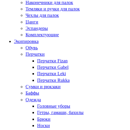
Наконечники для палок
Темляки и ручки для палок
Чехлы для палок
Цанги
Эспандеры
Комплектующие
Экипировка
Обувь
Перчатки
Перчатки Fizan
Перчатки Gabel
Перчатки Leki
Перчатки Rukka
Сумки и рюкзаки
Баффы
Одежда
Головные уборы
Гетры, гамаши, бахилы
Брюки
Носки