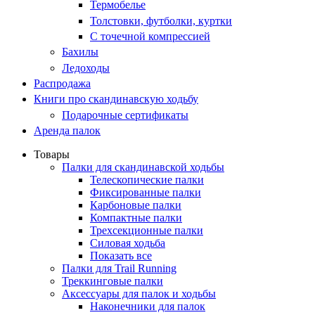
Термобелье
Толстовки, футболки, куртки
С точечной компрессией
Бахилы
Ледоходы
Распродажа
Книги про скандинавскую ходьбу
Подарочные сертификаты
Аренда палок
Товары
Палки для скандинавской ходьбы
Телескопические палки
Фиксированные палки
Карбоновые палки
Компактные палки
Трехсекционные палки
Силовая ходьба
Показать все
Палки для Trail Running
Треккинговые палки
Аксессуары для палок и ходьбы
Наконечники для палок