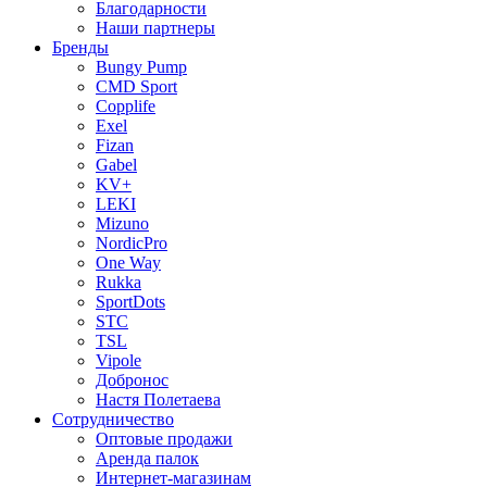
Благодарности
Наши партнеры
Бренды
Bungy Pump
CMD Sport
Copplife
Exel
Fizan
Gabel
KV+
LEKI
Mizuno
NordicPro
One Way
Rukka
SportDots
STC
TSL
Vipole
Добронос
Настя Полетаева
Сотрудничество
Оптовые продажи
Аренда палок
Интернет-магазинам