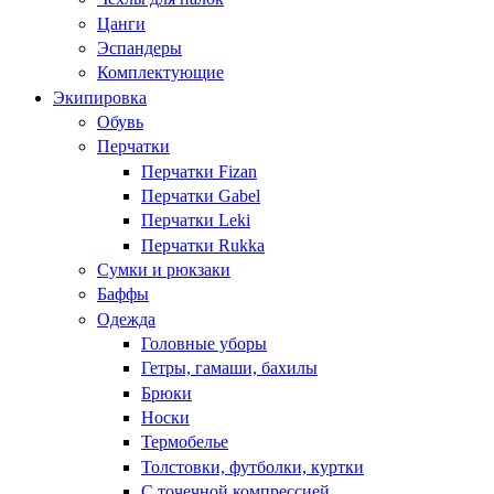
Цанги
Эспандеры
Комплектующие
Экипировка
Обувь
Перчатки
Перчатки Fizan
Перчатки Gabel
Перчатки Leki
Перчатки Rukka
Сумки и рюкзаки
Баффы
Одежда
Головные уборы
Гетры, гамаши, бахилы
Брюки
Носки
Термобелье
Толстовки, футболки, куртки
С точечной компрессией