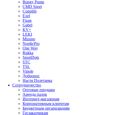
Bungy Pump
CMD Sport
Copplife
Exel
Fizan
Gabel
KV+
LEKI
Mizuno
NordicPro
One Way
Rukka
SportDots
STC
TSL
Vipole
Добронос
Настя Полетаева
Сотрудничество
Оптовые продажи
Аренда палок
Интернет-магазинам
Корпоративным клиентам
Бюджетным организациям
Госзаказчикам