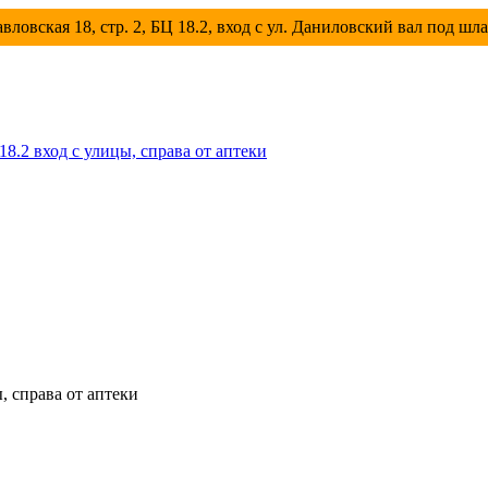
вловская 18, стр. 2, БЦ 18.2, вход с ул. Даниловский вал под шл
 18.2 вход с улицы, справа от аптеки
ы, справа от аптеки