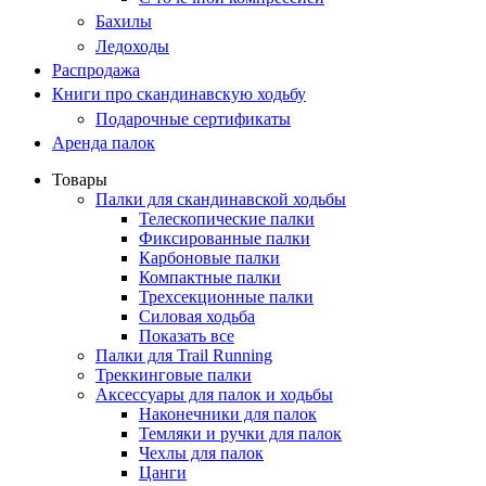
Бахилы
Ледоходы
Распродажа
Книги про скандинавскую ходьбу
Подарочные сертификаты
Аренда палок
Товары
Палки для скандинавской ходьбы
Телескопические палки
Фиксированные палки
Карбоновые палки
Компактные палки
Трехсекционные палки
Силовая ходьба
Показать все
Палки для Trail Running
Треккинговые палки
Аксессуары для палок и ходьбы
Наконечники для палок
Темляки и ручки для палок
Чехлы для палок
Цанги