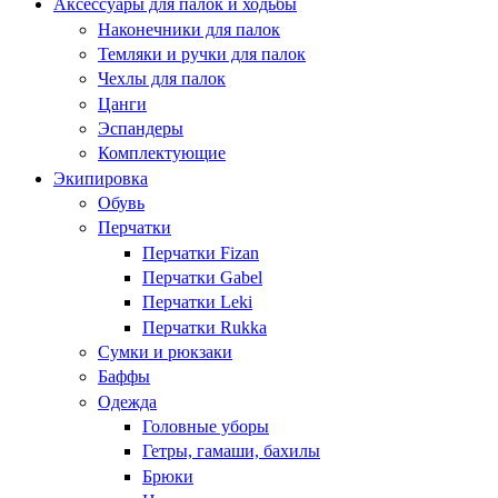
Аксессуары для палок и ходьбы
Наконечники для палок
Темляки и ручки для палок
Чехлы для палок
Цанги
Эспандеры
Комплектующие
Экипировка
Обувь
Перчатки
Перчатки Fizan
Перчатки Gabel
Перчатки Leki
Перчатки Rukka
Сумки и рюкзаки
Баффы
Одежда
Головные уборы
Гетры, гамаши, бахилы
Брюки