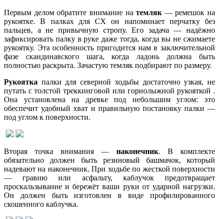
Первым делом обратите внимание на
темляк
— ремешок на
рукоятке. В палках для СХ он напоминает перчатку без
пальцев, а не привычную стропу. Его задача — надёжно
зафиксировать палку в руке даже тогда, когда вы не сжимаете
рукоятку. Эта особенность пригодится нам в заключительной
фазе скандинавского шага, когда ладонь должна быть
полностью раскрыта. Зачастую темляк подбирают по размеру.
Рукоятка
палки для северной ходьбы достаточно узкая, не
путать с толстой треккинговой или горнолыжной рукояткой .
Она установлена на древке под небольшим углом: это
обеспечит удобный хват и правильную постановку палки —
под углом к поверхности.
Вторая точка внимания —
наконечник
. В комплекте
обязательно должен быть резиновый башмачок, который
надевают на наконечник. При ходьбе по жесткой поверхности
— гравию или асфальту, каблучок предотвращает
проскальзывание и бережёт ваши руки от ударной нагрузки.
Он должен быть изготовлен в виде профилированного
скошенного каблучка.