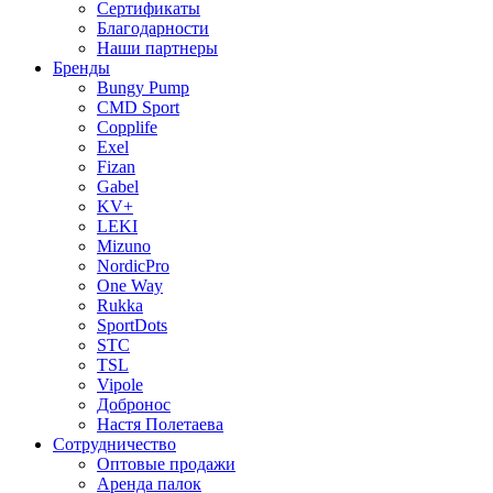
Сертификаты
Благодарности
Наши партнеры
Бренды
Bungy Pump
CMD Sport
Copplife
Exel
Fizan
Gabel
KV+
LEKI
Mizuno
NordicPro
One Way
Rukka
SportDots
STC
TSL
Vipole
Добронос
Настя Полетаева
Сотрудничество
Оптовые продажи
Аренда палок