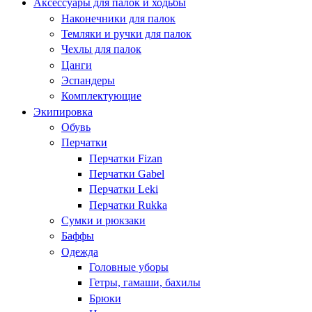
Аксессуары для палок и ходьбы
Наконечники для палок
Темляки и ручки для палок
Чехлы для палок
Цанги
Эспандеры
Комплектующие
Экипировка
Обувь
Перчатки
Перчатки Fizan
Перчатки Gabel
Перчатки Leki
Перчатки Rukka
Сумки и рюкзаки
Баффы
Одежда
Головные уборы
Гетры, гамаши, бахилы
Брюки