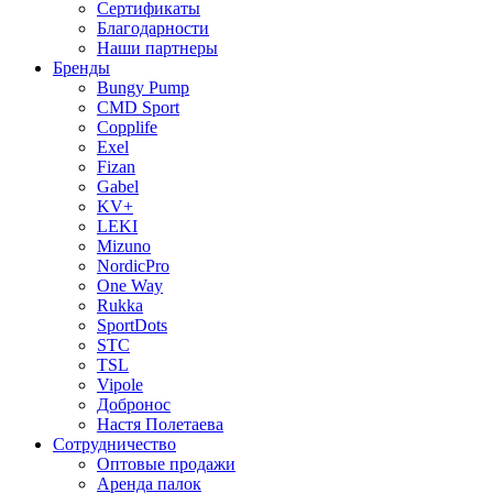
Сертификаты
Благодарности
Наши партнеры
Бренды
Bungy Pump
CMD Sport
Copplife
Exel
Fizan
Gabel
KV+
LEKI
Mizuno
NordicPro
One Way
Rukka
SportDots
STC
TSL
Vipole
Добронос
Настя Полетаева
Сотрудничество
Оптовые продажи
Аренда палок