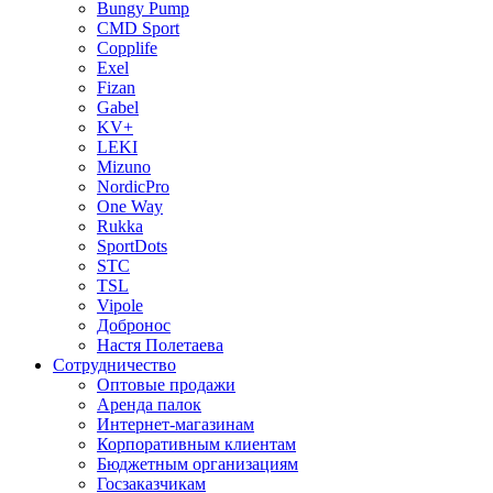
Bungy Pump
CMD Sport
Copplife
Exel
Fizan
Gabel
KV+
LEKI
Mizuno
NordicPro
One Way
Rukka
SportDots
STC
TSL
Vipole
Добронос
Настя Полетаева
Сотрудничество
Оптовые продажи
Аренда палок
Интернет-магазинам
Корпоративным клиентам
Бюджетным организациям
Госзаказчикам