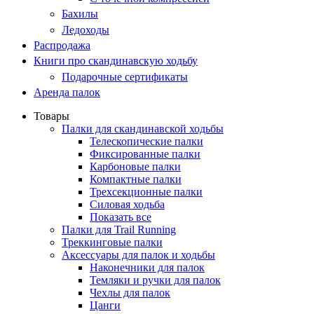
Бахилы
Ледоходы
Распродажа
Книги про скандинавскую ходьбу
Подарочные сертификаты
Аренда палок
Товары
Палки для скандинавской ходьбы
Телескопические палки
Фиксированные палки
Карбоновые палки
Компактные палки
Трехсекционные палки
Силовая ходьба
Показать все
Палки для Trail Running
Треккинговые палки
Аксессуары для палок и ходьбы
Наконечники для палок
Темляки и ручки для палок
Чехлы для палок
Цанги