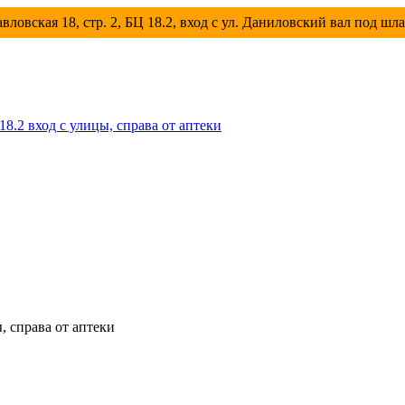
вловская 18, стр. 2, БЦ 18.2, вход с ул. Даниловский вал под шл
 18.2 вход с улицы, справа от аптеки
ы, справа от аптеки