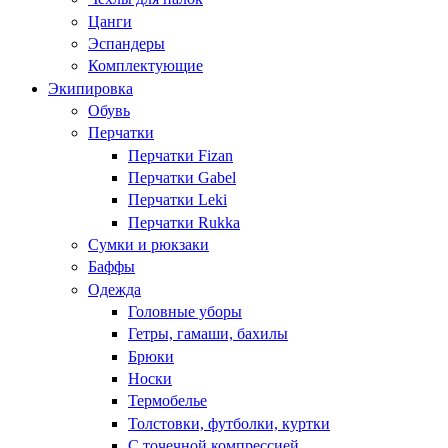
Цанги
Эспандеры
Комплектующие
Экипировка
Обувь
Перчатки
Перчатки Fizan
Перчатки Gabel
Перчатки Leki
Перчатки Rukka
Сумки и рюкзаки
Баффы
Одежда
Головные уборы
Гетры, гамаши, бахилы
Брюки
Носки
Термобелье
Толстовки, футболки, куртки
С точечной компрессией