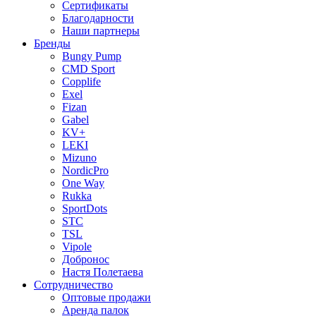
Сертификаты
Благодарности
Наши партнеры
Бренды
Bungy Pump
CMD Sport
Copplife
Exel
Fizan
Gabel
KV+
LEKI
Mizuno
NordicPro
One Way
Rukka
SportDots
STC
TSL
Vipole
Добронос
Настя Полетаева
Сотрудничество
Оптовые продажи
Аренда палок