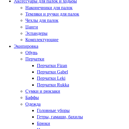
Аксессуары для палок и ходьбы
Наконечники для палок
Темляки и ручки для палок
Чехлы для палок
Цанги
Эспандеры
Комплектующие
Экипировка
Обувь
Перчатки
Перчатки Fizan
Перчатки Gabel
Перчатки Leki
Перчатки Rukka
Сумки и рюкзаки
Баффы
Одежда
Головные уборы
Гетры, гамаши, бахилы
Брюки