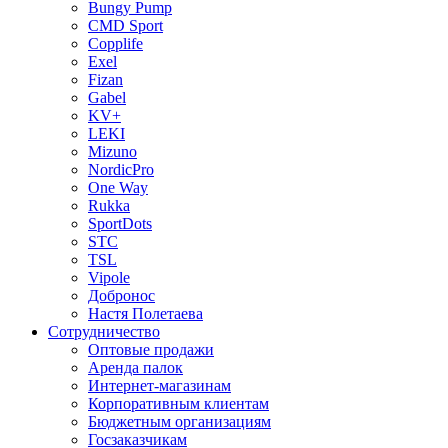
Bungy Pump
CMD Sport
Copplife
Exel
Fizan
Gabel
KV+
LEKI
Mizuno
NordicPro
One Way
Rukka
SportDots
STC
TSL
Vipole
Добронос
Настя Полетаева
Сотрудничество
Оптовые продажи
Аренда палок
Интернет-магазинам
Корпоративным клиентам
Бюджетным организациям
Госзаказчикам