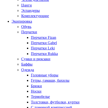
Цанги
Эспандеры
Комплектующие
Экипировка
Обувь
Перчатки
Перчатки Fizan
Перчатки Gabel
Перчатки Leki
Перчатки Rukka
Сумки и рюкзаки
Баффы
Одежда
Головные уборы
Гетры, гамаши, бахилы
Брюки
Носки
Термобелье
Толстовки, футболки, куртки
С точечной компрессией