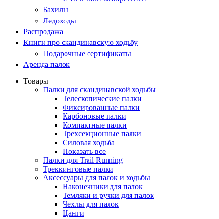
Бахилы
Ледоходы
Распродажа
Книги про скандинавскую ходьбу
Подарочные сертификаты
Аренда палок
Товары
Палки для скандинавской ходьбы
Телескопические палки
Фиксированные палки
Карбоновые палки
Компактные палки
Трехсекционные палки
Силовая ходьба
Показать все
Палки для Trail Running
Треккинговые палки
Аксессуары для палок и ходьбы
Наконечники для палок
Темляки и ручки для палок
Чехлы для палок
Цанги