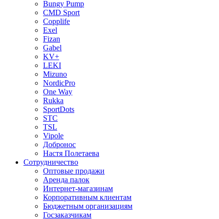
Bungy Pump
CMD Sport
Copplife
Exel
Fizan
Gabel
KV+
LEKI
Mizuno
NordicPro
One Way
Rukka
SportDots
STC
TSL
Vipole
Добронос
Настя Полетаева
Сотрудничество
Оптовые продажи
Аренда палок
Интернет-магазинам
Корпоративным клиентам
Бюджетным организациям
Госзаказчикам