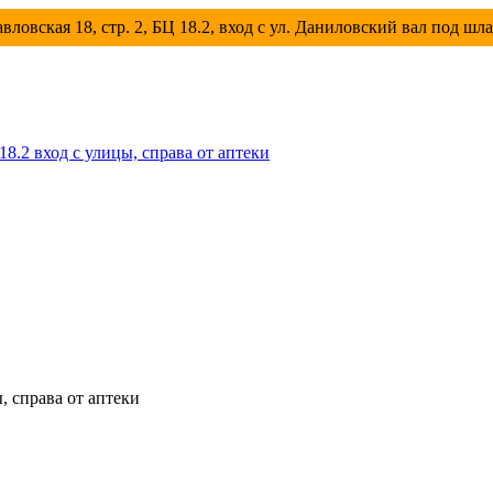
вловская 18, стр. 2, БЦ 18.2, вход с ул. Даниловский вал под шл
 18.2 вход с улицы, справа от аптеки
ы, справа от аптеки