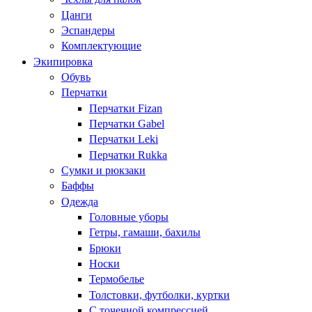
Цанги
Эспандеры
Комплектующие
Экипировка
Обувь
Перчатки
Перчатки Fizan
Перчатки Gabel
Перчатки Leki
Перчатки Rukka
Сумки и рюкзаки
Баффы
Одежда
Головные уборы
Гетры, гамаши, бахилы
Брюки
Носки
Термобелье
Толстовки, футболки, куртки
С точечной компрессией