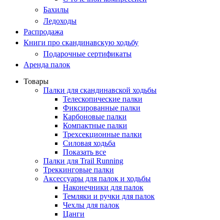
Бахилы
Ледоходы
Распродажа
Книги про скандинавскую ходьбу
Подарочные сертификаты
Аренда палок
Товары
Палки для скандинавской ходьбы
Телескопические палки
Фиксированные палки
Карбоновые палки
Компактные палки
Трехсекционные палки
Силовая ходьба
Показать все
Палки для Trail Running
Треккинговые палки
Аксессуары для палок и ходьбы
Наконечники для палок
Темляки и ручки для палок
Чехлы для палок
Цанги