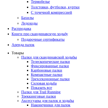
Термобелье
Толстовки, футболки, куртки
С точечной компрессией
Бахилы
Ледоходы
Распродажа
Книги про скандинавскую ходьбу
Подарочные сертификаты
Аренда палок
Товары
Палки для скандинавской ходьбы
Телескопические палки
Фиксированные палки
Карбоновые палки
Компактные палки
Трехсекционные палки
Силовая ходьба
Показать все
Палки для Trail Running
Треккинговые палки
Аксессуары для палок и ходьбы
Наконечники для палок