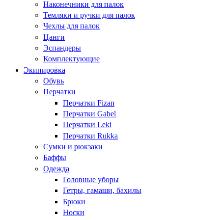
Наконечники для палок
Темляки и ручки для палок
Чехлы для палок
Цанги
Эспандеры
Комплектующие
Экипировка
Обувь
Перчатки
Перчатки Fizan
Перчатки Gabel
Перчатки Leki
Перчатки Rukka
Сумки и рюкзаки
Баффы
Одежда
Головные уборы
Гетры, гамаши, бахилы
Брюки
Носки