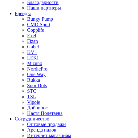
Благодарности
Наши партнеры
Бренды
Bungy Pump
CMD Sport
Copplife
Exel
Fizan
Gabel
KV+
LEKI
Mizuno
NordicPro
One Way
Rukka
SportDots
STC
TSL
Vipole
Добронос
Настя Полетаева
Сотрудничество
Оптовые продажи
Аренда палок
Интернет-магазинам