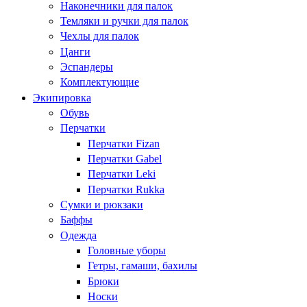
Наконечники для палок
Темляки и ручки для палок
Чехлы для палок
Цанги
Эспандеры
Комплектующие
Экипировка
Обувь
Перчатки
Перчатки Fizan
Перчатки Gabel
Перчатки Leki
Перчатки Rukka
Сумки и рюкзаки
Баффы
Одежда
Головные уборы
Гетры, гамаши, бахилы
Брюки
Носки