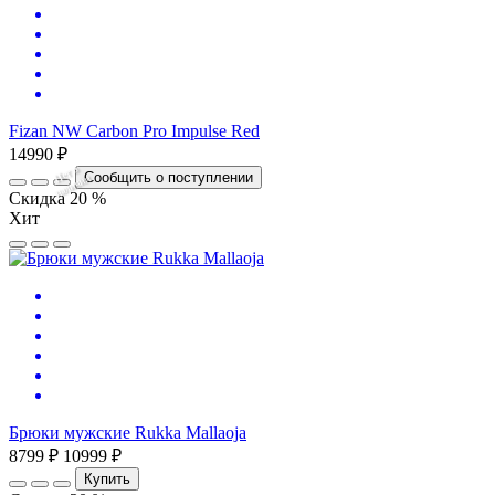
Fizan NW Carbon Pro Impulse Red
14990 ₽
Нет
в
на
л
и
ч
и
Сообщить о поступлении
и
Скидка 20 %
Хит
Брюки мужские Rukka Mallaoja
8799 ₽
10999 ₽
Купить