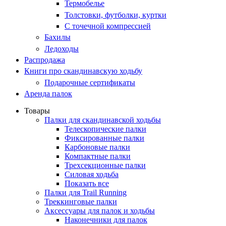
Термобелье
Толстовки, футболки, куртки
С точечной компрессией
Бахилы
Ледоходы
Распродажа
Книги про скандинавскую ходьбу
Подарочные сертификаты
Аренда палок
Товары
Палки для скандинавской ходьбы
Телескопические палки
Фиксированные палки
Карбоновые палки
Компактные палки
Трехсекционные палки
Силовая ходьба
Показать все
Палки для Trail Running
Треккинговые палки
Аксессуары для палок и ходьбы
Наконечники для палок