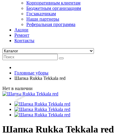
Корпоративным клиентам
Бюджетным организациям
Госзаказчикам
Наши партнеры
Реферальная программа
Акции
Ремонт
Контакты
Головные уборы
Шапка Rukka Tekkala red
Нет в наличии
Нет
в
на
л
и
ч
и
и
Шапка Rukka Tekkala red