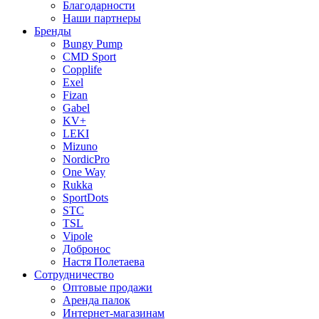
Благодарности
Наши партнеры
Бренды
Bungy Pump
CMD Sport
Copplife
Exel
Fizan
Gabel
KV+
LEKI
Mizuno
NordicPro
One Way
Rukka
SportDots
STC
TSL
Vipole
Добронос
Настя Полетаева
Сотрудничество
Оптовые продажи
Аренда палок
Интернет-магазинам