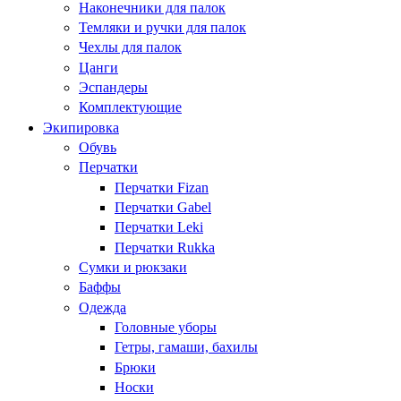
Наконечники для палок
Темляки и ручки для палок
Чехлы для палок
Цанги
Эспандеры
Комплектующие
Экипировка
Обувь
Перчатки
Перчатки Fizan
Перчатки Gabel
Перчатки Leki
Перчатки Rukka
Сумки и рюкзаки
Баффы
Одежда
Головные уборы
Гетры, гамаши, бахилы
Брюки
Носки