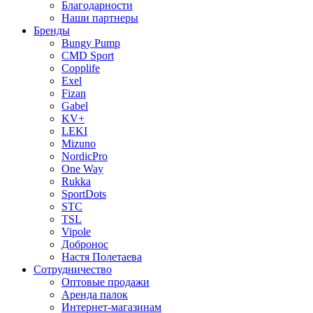
Благодарности
Наши партнеры
Бренды
Bungy Pump
CMD Sport
Copplife
Exel
Fizan
Gabel
KV+
LEKI
Mizuno
NordicPro
One Way
Rukka
SportDots
STC
TSL
Vipole
Добронос
Настя Полетаева
Сотрудничество
Оптовые продажи
Аренда палок
Интернет-магазинам