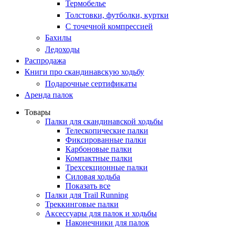
Термобелье
Толстовки, футболки, куртки
С точечной компрессией
Бахилы
Ледоходы
Распродажа
Книги про скандинавскую ходьбу
Подарочные сертификаты
Аренда палок
Товары
Палки для скандинавской ходьбы
Телескопические палки
Фиксированные палки
Карбоновые палки
Компактные палки
Трехсекционные палки
Силовая ходьба
Показать все
Палки для Trail Running
Треккинговые палки
Аксессуары для палок и ходьбы
Наконечники для палок