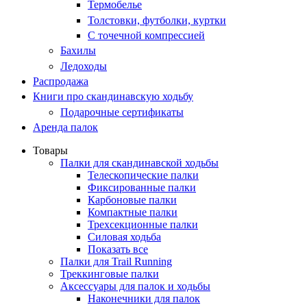
Термобелье
Толстовки, футболки, куртки
С точечной компрессией
Бахилы
Ледоходы
Распродажа
Книги про скандинавскую ходьбу
Подарочные сертификаты
Аренда палок
Товары
Палки для скандинавской ходьбы
Телескопические палки
Фиксированные палки
Карбоновые палки
Компактные палки
Трехсекционные палки
Силовая ходьба
Показать все
Палки для Trail Running
Треккинговые палки
Аксессуары для палок и ходьбы
Наконечники для палок