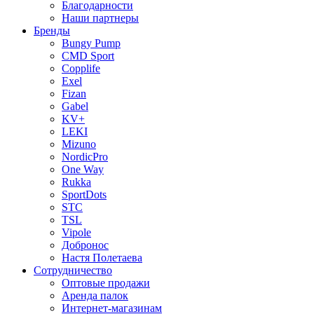
Благодарности
Наши партнеры
Бренды
Bungy Pump
CMD Sport
Copplife
Exel
Fizan
Gabel
KV+
LEKI
Mizuno
NordicPro
One Way
Rukka
SportDots
STC
TSL
Vipole
Добронос
Настя Полетаева
Сотрудничество
Оптовые продажи
Аренда палок
Интернет-магазинам