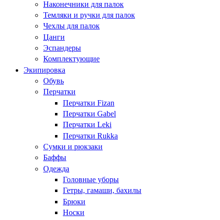
Наконечники для палок
Темляки и ручки для палок
Чехлы для палок
Цанги
Эспандеры
Комплектующие
Экипировка
Обувь
Перчатки
Перчатки Fizan
Перчатки Gabel
Перчатки Leki
Перчатки Rukka
Сумки и рюкзаки
Баффы
Одежда
Головные уборы
Гетры, гамаши, бахилы
Брюки
Носки