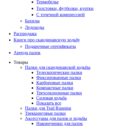
Термобелье
Толстовки, футболки, куртки
С точечной компрессией
Бахилы
Ледоходы
Распродажа
Книги про скандинавскую ходьбу
Подарочные сертификаты
Аренда палок
Товары
Палки для скандинавской ходьбы
Телескопические палки
Фиксированные палки
Карбоновые палки
Компактные палки
Трехсекционные палки
Силовая ходьба
Показать все
Палки для Trail Running
Треккинговые палки
Аксессуары для палок и ходьбы
Наконечники для палок