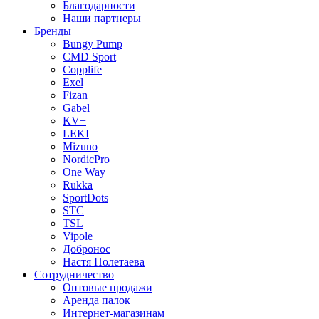
Благодарности
Наши партнеры
Бренды
Bungy Pump
CMD Sport
Copplife
Exel
Fizan
Gabel
KV+
LEKI
Mizuno
NordicPro
One Way
Rukka
SportDots
STC
TSL
Vipole
Добронос
Настя Полетаева
Сотрудничество
Оптовые продажи
Аренда палок
Интернет-магазинам