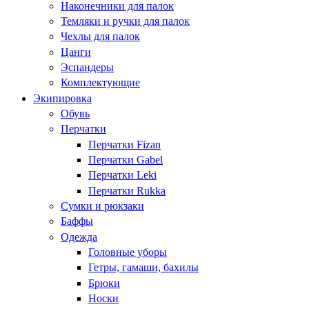
Наконечники для палок
Темляки и ручки для палок
Чехлы для палок
Цанги
Эспандеры
Комплектующие
Экипировка
Обувь
Перчатки
Перчатки Fizan
Перчатки Gabel
Перчатки Leki
Перчатки Rukka
Сумки и рюкзаки
Баффы
Одежда
Головные уборы
Гетры, гамаши, бахилы
Брюки
Носки