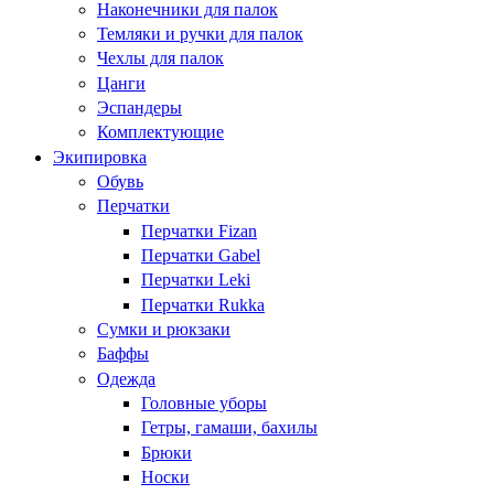
Наконечники для палок
Темляки и ручки для палок
Чехлы для палок
Цанги
Эспандеры
Комплектующие
Экипировка
Обувь
Перчатки
Перчатки Fizan
Перчатки Gabel
Перчатки Leki
Перчатки Rukka
Сумки и рюкзаки
Баффы
Одежда
Головные уборы
Гетры, гамаши, бахилы
Брюки
Носки