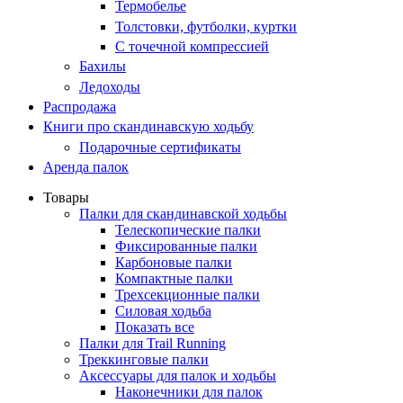
Термобелье
Толстовки, футболки, куртки
С точечной компрессией
Бахилы
Ледоходы
Распродажа
Книги про скандинавскую ходьбу
Подарочные сертификаты
Аренда палок
Товары
Палки для скандинавской ходьбы
Телескопические палки
Фиксированные палки
Карбоновые палки
Компактные палки
Трехсекционные палки
Силовая ходьба
Показать все
Палки для Trail Running
Треккинговые палки
Аксессуары для палок и ходьбы
Наконечники для палок