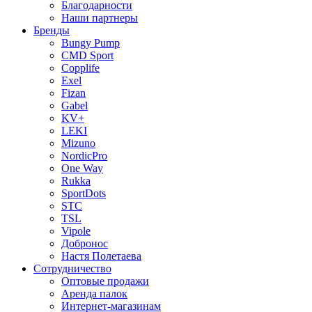
Благодарности
Наши партнеры
Бренды
Bungy Pump
CMD Sport
Copplife
Exel
Fizan
Gabel
KV+
LEKI
Mizuno
NordicPro
One Way
Rukka
SportDots
STC
TSL
Vipole
Добронос
Настя Полетаева
Сотрудничество
Оптовые продажи
Аренда палок
Интернет-магазинам